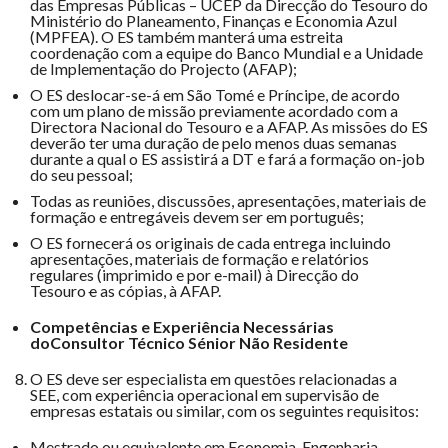
das Empresas Públicas – UCEP da Direcção do Tesouro do
Ministério do Planeamento, Finanças e Economia Azul
(MPFEA). O ES também manterá uma estreita
coordenação com a equipe do Banco Mundial e a Unidade
de Implementação do Projecto (AFAP);
O ES deslocar-se-á em São Tomé e Príncipe, de acordo
com um plano de missão previamente acordado com a
Directora Nacional do Tesouro e a AFAP. As missões do ES
deverão ter uma duração de pelo menos duas semanas
durante a qual o ES assistirá a DT e fará a formação on-job
do seu pessoal;
Todas as reuniões, discussões, apresentações, materiais de
formação e entregáveis ​​devem ser em português;
O ES fornecerá os originais de cada entrega incluindo
apresentações, materiais de formação e relatórios
regulares (imprimido e por e-mail) à Direcção do
Tesouro
e
as cópias, à AFAP.
Competências e Experiência Necessárias
do
Consultor
Técnico
Sénior
Não
Residente
O ES deve ser especialista em questões relacionadas a
SEE, com experiência operacional em supervisão de
empresas estatais ou similar, com os seguintes requisitos:
Mestrado ou equivalente em Economia, Engenharia,