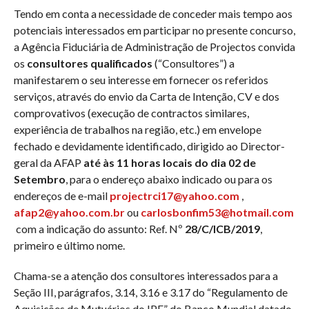
Tendo em conta a necessidade de conceder mais tempo aos
potenciais interessados em participar no presente concurso,
a Agência Fiduciária de Administração de Projectos convida
os
consultores qualificados
(“Consultores”) a
manifestarem o seu interesse em fornecer os referidos
serviços, através do envio da Carta de Intenção, CV e dos
comprovativos (execução de contractos similares,
experiência de trabalhos na região, etc.) em envelope
fechado e devidamente identificado, dirigido ao Director-
geral da AFAP
até às 11 horas locais do dia 02 de
Setembro
, para o endereço abaixo indicado ou para os
endereços de e-mail
projectrci17@yahoo.com
,
afap2@yahoo.com.br
ou
carlosbonfim53@hotmail.com
com a indicação do assunto: Ref. Nº
28
/
C
/
ICB
/2019
,
primeiro e último nome.
Chama-se a atenção dos consultores interessados para a
Seção III, parágrafos, 3.14, 3.16 e 3.17 do “Regulamento de
Aquisições de Mutuários do IPF” do Banco Mundial datado