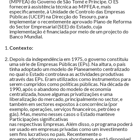
(MPFEA) do Governo de São Tomé e Príncipe. O ES
fornecerá assistência técnica ao MPFEA e, mais
especificamente, à Unidade de Controlo das Empresas
Públicas (UCEP) na Direcção do Tesouro, para
implementar o recentemente aprovado Plano de Reforma
do Sector Empresarial (SEE) do Estado, cuja
implementação é financiada por meio de um projecto do
Banco Mundial.
Contexto:
Depois da independência em 1975, o governo constituiu
uma série de Empresas Públicas (EPs). Na altura, o país
tinha adoptado um modelo de Planeamento centralizado
no qual o Estado controlava as actividades produtivas
através das EPs. Eram utilizados como instrumentos para
serem cumpridos como políticas públicas. Na década de
1990, após o abandono do modelo de economia
centralizada, houve algumas privatizações e uma
liberalização do mercado, principalmente no sector, e
também em sectores expostos à concorrência (por
exemplo, operações, serviços financeiros, petróleo e
gás). Mas, mesmo nesses casos o Estado manteve
Participações significativas
nas respectivas Empresas. Além disso, o programa poderá
ser usado em empresas privadas como um investimento
sem fins lucrativos no país. Recentemente o
governo adoptou uma nova abordagem, e está disponível