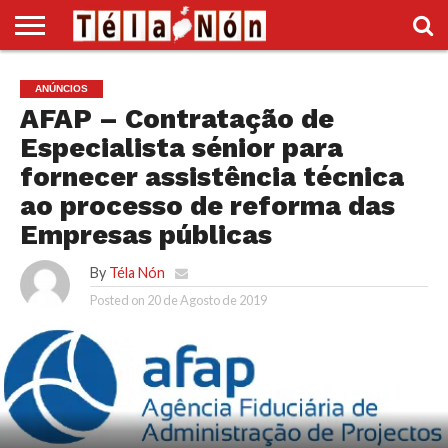
INÍCIO
POLÍTICA
ECONOMIA
SOCIEDADE
CULTURA
DESPORTO
VÍDEOS
ANÚNCIOS
DIVERSOS
ANÚNCIOS
SUPLEMENTO
AFAP – Contratação de
Especialista sénior para
fornecer assistência técnica
ao processo de reforma das
Empresas públicas
By
Téla Nón
Posted on
20 de Agosto de 2019