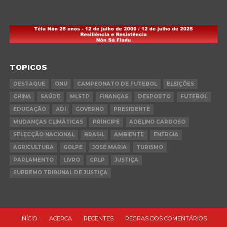
TOPICOS
DESTAQUE
ONU
CAMPEONATO DE FUTEBOL
ELEIÇÕES
CHINA
SAÚDE
MLSTP
FINANÇAS
DESPORTO
FUTEBOL
EDUCAÇÃO
ADI
GOVERNO
PRESIDENTE
MUDANÇAS CLIMÁTICAS
PRÍNCIPE
ADELINO CARDOSO
SELECÇÃO NACIONAL
BRASIL
AMBIENTE
ENERGIA
AGRICULTURA
GOLPE
JOSÉ MARIA
TURISMO
PARLAMENTO
LIVRO
CPLP
JUSTIÇA
SUPREMO TRIBUNAL DE JUSTIÇA
INÍCIO
ACERCA
RECENTES
REGRAS DOS COMENTÁRIOS