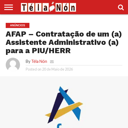
INÍCIO
POLÍTICA
ECONOMIA
SOCIEDADE
CULTURA
DESPORTO
VÍDEOS
ANÚNCIOS
DIVERSOS
ANÚNCIOS
SUPLEMENTO
AFAP – Contratação de um (a)
Assistente Administrativo (a)
para a PIU/HERR
By
Téla Nón
Posted on
20 de Maio de 2026