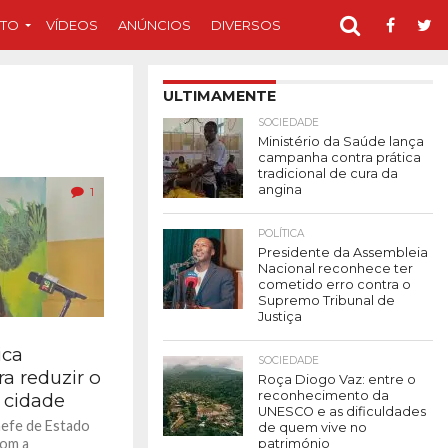
TO
VÍDEOS
ANÚNCIOS
DIVERSOS
ULTIMAMENTE
SOCIEDADE
Ministério da Saúde lança
campanha contra prática
tradicional de cura da
angina
1
POLÍTICA
Presidente da Assembleia
Nacional reconhece ter
cometido erro contra o
Supremo Tribunal de
Justiça
ica
SOCIEDADE
a reduzir o
Roça Diogo Vaz: entre o
reconhecimento da
 cidade
UNESCO e as dificuldades
hefe de Estado
de quem vive no
com a
património