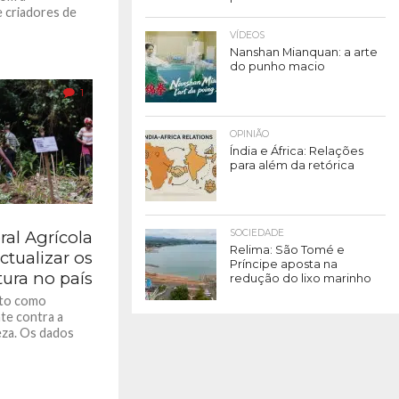
 criadores de
VÍDEOS
Nanshan Mianquan: a arte
do punho macio
1
OPINIÃO
Índia e África: Relações
para além da retórica
al Agrícola
SOCIEDADE
Relima: São Tomé e
ctualizar os
Príncipe aposta na
tura no país
redução do lixo marinho
ito como
te contra a
eza. Os dados