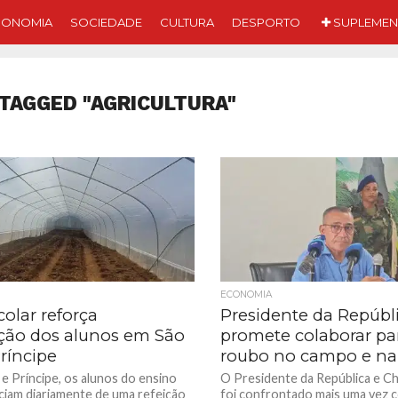
CONOMIA
SOCIEDADE
CULTURA
DESPORTO
SUPLEMEN
TAGGED "AGRICULTURA"
ECONOMIA
colar reforça
Presidente da Repúbl
ção dos alunos em São
promete colaborar par
ríncipe
roubo no campo e na
e Príncipe, os alunos do ensino
O Presidente da República e C
ciam diariamente de uma refeição
foi confrontado mais uma vez 