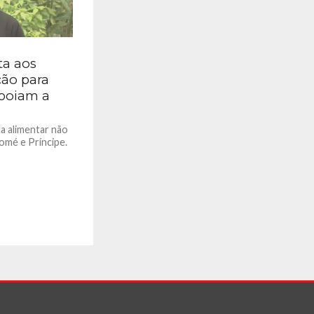
ta aos
ção para
apoiam a
a alimentar não
omé e Príncipe.