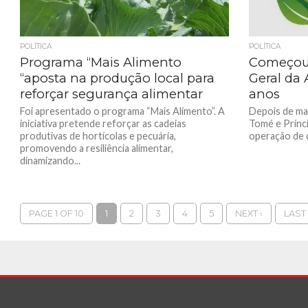
POLÍTICA
POLÍTICA
Programa “Mais Alimento
Começou 
“aposta na produção local para
Geral da 
reforçar segurança alimentar
anos
Foi apresentado o programa “Mais Alimento”. A
Depois de mai
iniciativa pretende reforçar as cadeias
Tomé e Príncip
produtivas de hortícolas e pecuária,
operação de c
promovendo a resiliência alimentar,
dinamizando...
PAGE 1 OF 10
1
2
3
4
5
NEXT ›
LAST 