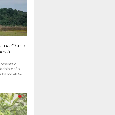
a na China:
nes à
e
presenta o
Badolo e não
gricultura...
1