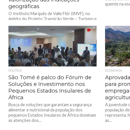
quente na esc
geográficas
O Instituto Marquês de Valle Flôr (IMVF), no
âmbito do Projeto Transição Verde – Turismo e
Comunidades na Proteção da Biodiversidade
em São...
1
POLÍTICA
ECONOMIA
São Tomé é palco do Fórum de
Aprovada 
Soluções e Investimento nos
para pro
Pequenos Estados Insulares de
empregab
África
agricultu
Busca de soluções que garantam a segurança
A juventude c
alimentar e nutricional da população dos
população de
pequenos Estados Insulares de África dominam
representa, h
as atenções dos...
as...