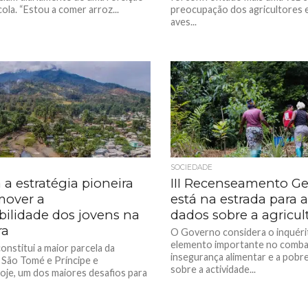
ola. “Estou a comer arroz...
preocupação dos agricultores e
aves...
SOCIEDADE
a estratégia pioneira
III Recenseamento Ger
mover a
está na estrada para a
ilidade dos jovens na
dados sobre a agricul
ra
O Governo considera o inquér
elemento importante no comba
onstitui a maior parcela da
insegurança alimentar e a pobr
 São Tomé e Príncipe e
sobre a actividade...
oje, um dos maiores desafios para