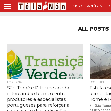
INÍCIO
POLÍTICA
E
ALL POSTS 
ECONOMIA
SOCIEDADE
São Tomé e Príncipe acolhe
Estufa es
intercâmbio técnico entre
alimenta
produtores e especialistas
Tomé e P
portugueses para reforçar a
Em São Tomé 
valorização das indicações
básico benefi