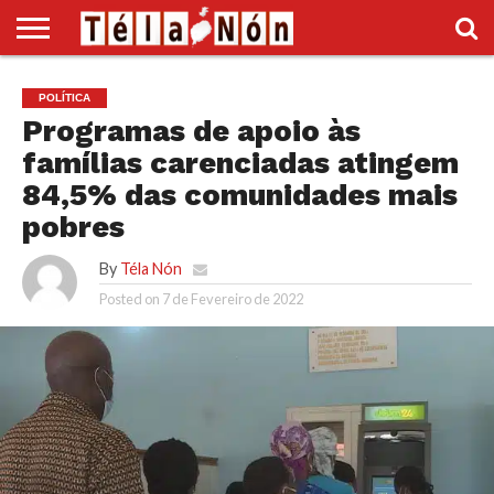
INÍCIO
POLÍTICA
ECONOMIA
SOCIEDADE
CULTURA
DESPORTO
VÍDEOS
ANÚNCIOS
DIVERSOS
POLÍTICA
SUPLEMENTO
Programas de apoio às
famílias carenciadas atingem
84,5% das comunidades mais
pobres
By
Téla Nón
Posted on
7 de Fevereiro de 2022