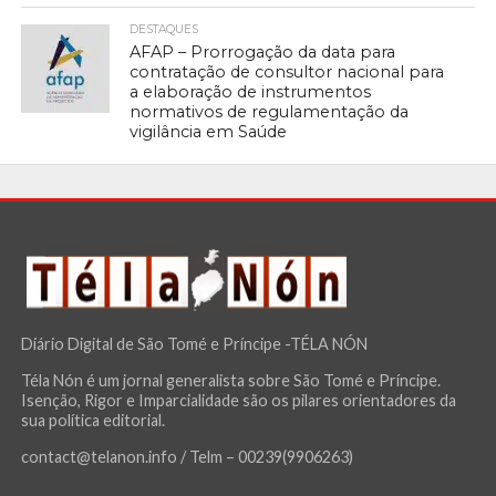
DESTAQUES
AFAP – Prorrogação da data para
contratação de consultor nacional para
a elaboração de instrumentos
normativos de regulamentação da
vigilância em Saúde
Diário Digital de São Tomé e Príncipe -TÉLA NÓN
Téla Nón é um jornal generalista sobre São Tomé e Príncipe.
Isenção, Rigor e Imparcialidade são os pilares orientadores da
sua política editorial.
contact@telanon.info / Telm – 00239(9906263)