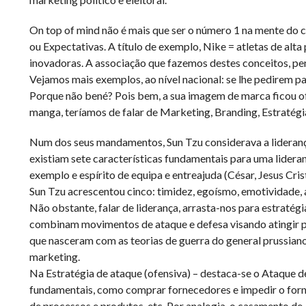
On top of mind não é mais que ser o número 1 na mente do 
ou Expectativas. A título de exemplo, Nike = atletas de al
inovadoras. A associação que fazemos destes conceitos, p
Vejamos mais exemplos, ao nível nacional: se lhe pedirem p
Porque não bené? Pois bem, a sua imagem de marca ficou of
manga, teríamos de falar de Marketing, Branding, Estratégia,
Num dos seus mandamentos, Sun Tzu considerava a lideranç
existiam sete características fundamentais para uma lideran
exemplo e espírito de equipa e entreajuda (César, Jesus Crist
Sun Tzu acrescentou cinco: timidez, egoísmo, emotividade,
Não obstante, falar de liderança, arrasta-nos para estratégi
combinam movimentos de ataque e defesa visando atingir p
que nasceram com as teorias de guerra do general prussiano
marketing.
Na Estratégia de ataque (ofensiva) – destaca-se o Ataque de
fundamentais, como comprar fornecedores e impedir o forne
de processos e produtos, etc. Por analogia, o casamento de