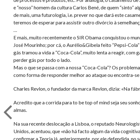
e “nosso” homem da cultura Carlos Bené, de quem “sinto” al
de mais, uma futurologia, i.e. prever no que dará este cas
teremos de esperar para assistir outro divórcio à semelhan
…
E mais, muito recentemente o SIR Obama conquistou o mundo 
José Mourinho; por cá, o Aurélio&Gibela feito “Pepsi-Cola”
gás tramou a vida a “Coca-Cola”, muito lenta a reagir, com 
perder gás por todo o lado.
Mas o que se passa com a nossa “Coca-Cola”? Os problemas a
como forma de responder melhor ao ataque ou encontra-se a
Charles Revlon, o fundador da marca Revlon, dizia: «Na fá
Acredito que a corrida para to be top of mind seja seu son
almas.
Na sua recente deslocação a Lisboa, o reputado Neurologis
Unidos, acentuou, que «não há facto algum da vida cognitiva
confirmar a Teoria já, anteriormente, por ele defendida, no