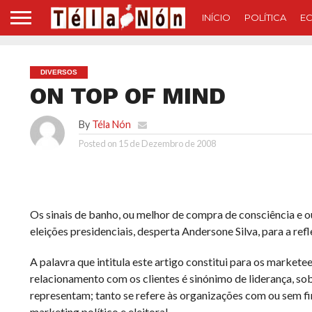
INÍCIO
POLÍTICA
E
DIVERSOS
ON TOP OF MIND
By
Téla Nón
Posted on
15 de Dezembro de 2008
Os sinais de banho, ou melhor de compra de consciência e 
eleições presidenciais, desperta Andersone Silva, para a ref
A palavra que intitula este artigo constitui para os market
relacionamento com os clientes é sinónimo de liderança, sob
representam; tanto se refere às organizações com ou sem fim
marketing político e eleitoral.