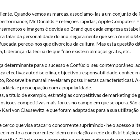
cliente. Quando vemos as marcas, associamo-las a um conjunto de
ta performance; McDonalds = refeições rápidas; Apple Computers =
ensamentos e imagens é devida ao Brand que cada empresa estabel
ara falar da personalidade do ano, seguramente que será Aurélio&G
uscada, perece-nos que divorciou da cultura. Mas esta questão d
 Liderança, da teoria de que “não existem almoços grátis, etc.
a determinante para o sucesso e Confúcio, seu contemporâneo, ac
ça efectiva: autodisciplina, objectivo, responsabilidade, conhecim
o, Roosevelt e marsall revelaram possuir estas características). A 
 audácia e preocupação com a popularidade.
as, a título de exemplo, estratégias competitivas de marketing de 
osições competitivas mais fortes no campo em que se opera. São 
 Karl von Clausewitz, e que foram adaptadas para a sua utilização
 cerco que visa atacar o concorrente suprimindo-lhe o acesso a it
cimento a concorrentes; idem em relação a rede de distribuição; 
 Aurélio&Gibela com o desporto e a cultura, sufocando por complet