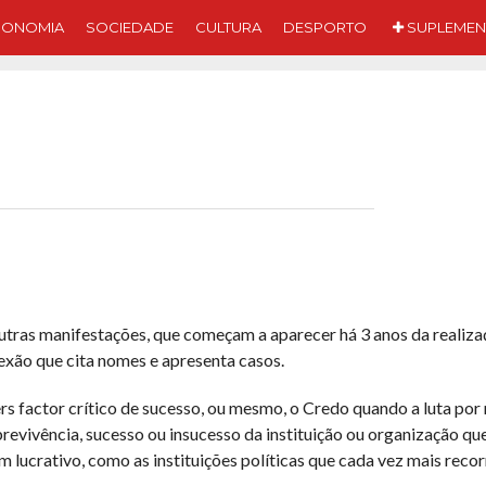
CONOMIA
SOCIEDADE
CULTURA
DESPORTO
SUPLEMEN
outras manifestações, que começam a aparecer há 3 anos da realiza
lexão que cita nomes e apresenta casos.
eers factor crítico de sucesso, ou mesmo, o Credo quando a luta por
revivência, sucesso ou insucesso da instituição ou organização qu
 lucrativo, como as instituições políticas que cada vez mais reco