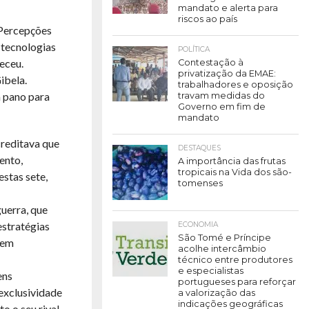
mandato e alerta para
riscos ao país
 Percepções
 tecnologias
POLÍTICA
eceu.
Contestação à
privatização da EMAE:
ibela.
trabalhadores e oposição
á pano para
travam medidas do
Governo em fim de
mandato
reditava que
DESTAQUES
ento,
A importância das frutas
tropicais na Vida dos são-
estas sete,
tomenses
guerra, que
estratégias
ECONOMIA
São Tomé e Príncipe
 em
acolhe intercâmbio
técnico entre produtores
e especialistas
ens
portugueses para reforçar
exclusividade
a valorização das
indicações geográficas
o o seu rival