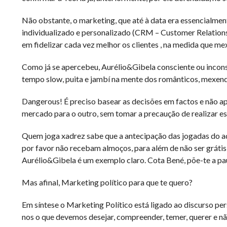
Não obstante, o marketing, que até à data era essencialment
individualizado e personalizado (CRM – Customer Relation
em fidelizar cada vez melhor os clientes , na medida que me
Como já se apercebeu, Aurélio&Gibela consciente ou incons
tempo slow, puita e jambí na mente dos românticos, mexen
Dangerous! É preciso basear as decisões em factos e não a
mercado para o outro, sem tomar a precaução de realizar 
Quem joga xadrez sabe que a antecipação das jogadas do a
por favor não recebam almoços, para além de não ser grátis
Aurélio&Gibela é um exemplo claro. Cota Bené, põe-te a pa
Mas afinal, Marketing político para que te quero?
Em síntese o Marketing Político está ligado ao discurso pe
nos o que devemos desejar, compreender, temer, querer e não 