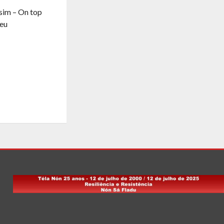
ssim – On top
seu