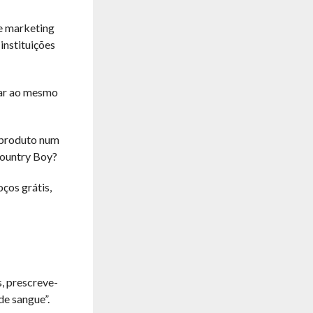
de marketing
instituições
çar ao mesmo
m produto num
Country Boy?
ços grátis,
s, prescreve-
de sangue”.