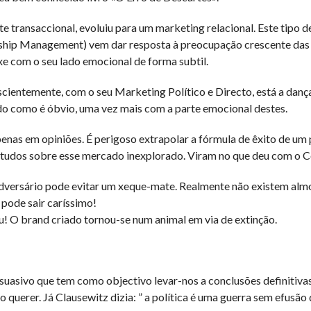
e transaccional, evoluiu para um marketing relacional. Este tipo 
ship Management) vem dar resposta à preocupação crescente das 
xe com o seu lado emocional de forma subtil.
cientemente, com o seu Marketing Político e Directo, está a dan
do como é óbvio, uma vez mais com a parte emocional destes.
penas em opiniões. É perigoso extrapolar a fórmula de êxito de u
estudos sobre esse mercado inexplorado. Viram no que deu com o 
dversário pode evitar um xeque-mate. Realmente não existem almo
 pode sair caríssimo!
u! O brand criado tornou-se num animal em via de extinção.
rsuasivo que tem como objectivo levar-nos a conclusões definitiva
querer. Já Clausewitz dizia: ” a política é uma guerra sem efusão 