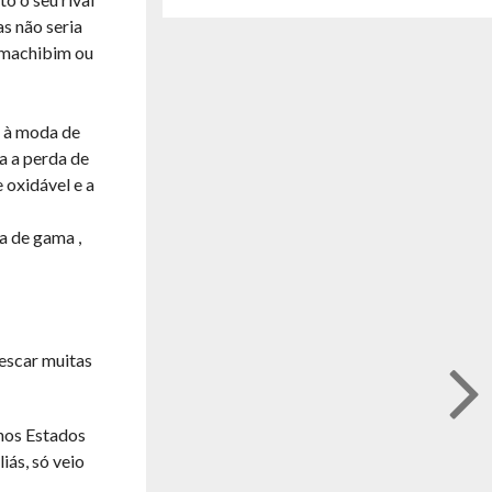
s não seria
e machibim ou
, à moda de
a a perda de
 oxidável e a
a de gama ,
pescar muitas
 nos Estados
iás, só veio