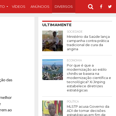
TO
VÍDEOS
ANÚNCIOS
DIVERSOS
ULTIMAMENTE
SOCIEDADE
Ministério da Saúde lança
campanha contra prática
tradicional de cura da
angina
ECONOMIA
Por que é que a
modernização ao estilo
chinês se baseia na
modernização científica e
ção das
tecnológica? Xi Jinping
estabelece diretrizes
estratégicas
 melhor
POLÍTICA
e
MLSTP acusa Governo da
rrem ao
ADI de tomar decisões
estratégicas em fim de