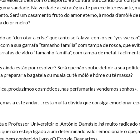
guma saudade. Na verdade a estratégia até parece interessante, ma
amento. Será um casamento fruto do amor eterno, à moda d’amôlê d
ça do primeiro?
ao “derrotar a crise” que tanto se falava, com o seu “yes we can”
 com a sua garrafa “tamanho família” com tampa de rosca, que evit
garrafas de vidro “tamanho família”, com tampa de metal, facilmente
inda estão por resolver? Será que não soube definir a sua polític
 preparar a bagatela cu muala cu tê môiô e hóme cu tê massa?
brica, produzimos cosméticos, nas perfumarias vendemos sonhos».
ho, mas a este andar… resta muita dúvida que consiga emocionar e 
ta e Professor Universitário, António Damásio, há muito radicado
 que não esteja ligado a um determinado valor emocional» o que, al
 seu bem conhecido livro «O Erro de Descartes».