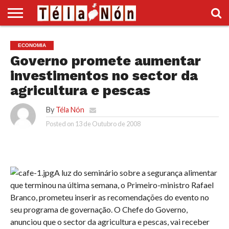
INÍCIO
POLÍTICA
ECONOMIA
SOCIEDADE
CULTURA
DESPORTO
VÍDEOS
ANÚNCIOS
DIVERSOS
ECONOMIA
SUPLEMENTO
Governo promete aumentar
investimentos no sector da
agricultura e pescas
By
Téla Nón
Posted on
13 de Outubro de 2008
A luz do s
eminário sobre a segurança alimentar
que terminou na última semana, o Primeiro-ministro Rafael
Branco, prometeu inserir as recomendações do evento no
seu programa de governação. O Chefe do Governo,
anunciou que o sector da agricultura e pescas, vai receber