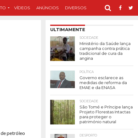
TO
VÍDEOS
ANÚNCIOS
DIVERSOS
ULTIMAMENTE
SOCIEDADE
Ministério da Saúde lança
campanha contra prática
tradicional de cura da
angina
POLÍTICA
Governo esclarece as
medidas de reforma da
EMAE e da ENASA
SOCIEDADE
São Tomé e Príncipe lança
Projeto Florestas Intactas
para proteger o
património natural
 de petróleo
DESPORTO