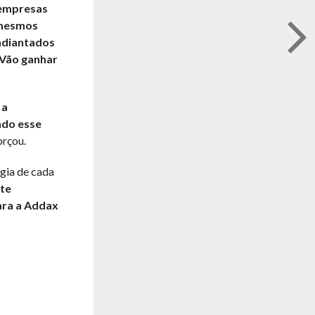
s empresas
 mesmos
 adiantados
 Vão ganhar
 a
ndo esse
orçou.
égia de cada
ste
ara a Addax