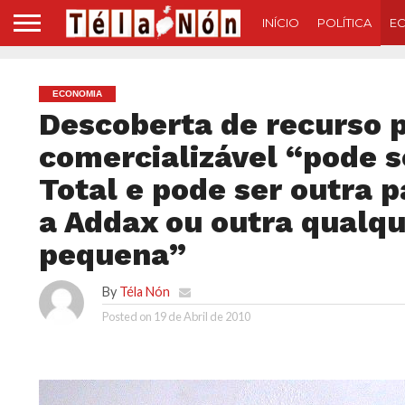
INÍCIO
POLÍTICA
E
ECONOMIA
Descoberta de recurso p
comercializável “pode s
Total e pode ser outra 
a Addax ou outra qualq
pequena”
By
Téla Nón
Posted on
19 de Abril de 2010