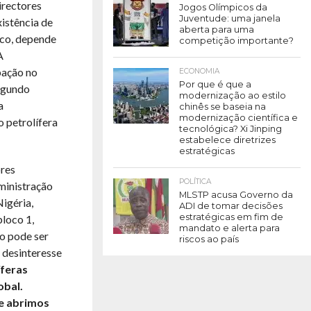
irectores
Jogos Olímpicos da
Juventude: uma janela
istência de
aberta para uma
oco, depende
competição importante?
A
pação no
ECONOMIA
Por que é que a
segundo
modernização ao estilo
a
chinês se baseia na
modernização científica e
 petrolífera
tecnológica? Xi Jinping
estabelece diretrizes
estratégicas
ores
POLÍTICA
ministração
MLSTP acusa Governo da
igéria,
ADI de tomar decisões
estratégicas em fim de
bloco 1,
mandato e alerta para
ão pode ser
riscos ao país
 desinteresse
íferas
obal.
e abrimos