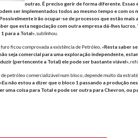
outras. É preciso gerir de forma diferente. Essa
 podem ser implementados todos ao mesmo tempo e com os
r. Possivelmente irão ocupar-se de processos que estão mais
aber que esta negociação com outra empresa dá-lhes lucros.
 1 para a Total
», sublinhou.
furo ficou comprovada a existência de Petróleo. «
Resta saber se
 não seja comercial para uma exploração independente, esta
duzir (pertencente a Total) ele pode ser bastante viável
», ref
e de petróleo comercializável num bloco, depende muito da estrat
«
Eu não estou a dizer que o bloco 1 passando a produção ne
r uma coisa para Total e pode ser outra para Chevron, ou p