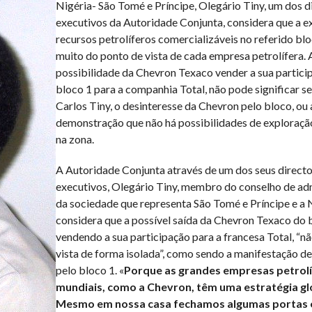
Nigéria- São Tomé e Príncipe, Olegário Tiny, um dos d
executivos da Autoridade Conjunta, considera que a ex
recursos petrolíferos comercializáveis no referido bl
muito do ponto de vista de cada empresa petrolífera. 
possibilidade da Chevron Texaco vender a sua partici
bloco 1 para a companhia Total, não pode significar 
Carlos Tiny, o desinteresse da Chevron pelo bloco, ou 
demonstração que não há possibilidades de exploração
na zona.
A Autoridade Conjunta através de um dos seus direct
executivos, Olegário Tiny, membro do conselho de ad
da sociedade que representa São Tomé e Príncipe e a N
considera que a possível saída da Chevron Texaco do 
vendendo a sua participação para a francesa Total, “n
vista de forma isolada”, como sendo a manifestação de
pelo bloco 1. «
Porque as grandes empresas petrol
mundiais, como a Chevron, têm uma estratégia gl
Mesmo em nossa casa fechamos algumas portas 