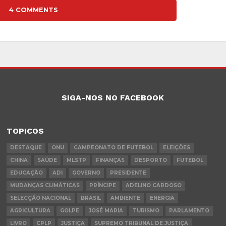
4 COMMENTS
SIGA-NOS NO FACEBOOK
TOPICOS
DESTAQUE
ONU
CAMPEONATO DE FUTEBOL
ELEIÇÕES
CHINA
SAÚDE
MLSTP
FINANÇAS
DESPORTO
FUTEBOL
EDUCAÇÃO
ADI
GOVERNO
PRESIDENTE
MUDANÇAS CLIMÁTICAS
PRÍNCIPE
ADELINO CARDOSO
SELECÇÃO NACIONAL
BRASIL
AMBIENTE
ENERGIA
AGRICULTURA
GOLPE
JOSÉ MARIA
TURISMO
PARLAMENTO
LIVRO
CPLP
JUSTIÇA
SUPREMO TRIBUNAL DE JUSTIÇA