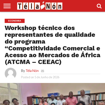
INÍCIO
POLÍTICA
ECONOMIA
SOCIEDADE
CULTURA
DESPORTO
VÍDEOS
ANÚNCIOS
DIVERSOS
ECONOMIA
SUPLEMENTO
Workshop técnico dos
representantes de qualidade
do programa
“Competitividade Comercial e
Acesso ao Mercados de África
(ATCMA – CEEAC)
By
Téla Nón
Posted on
5 de Junho de 2026