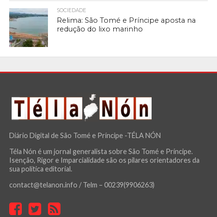
SOCIEDADE
Relima: São Tomé e Príncipe aposta na
redução do lixo marinho
Diário Digital de São Tomé e Príncipe -TÉLA NÓN
Téla Nón é um jornal generalista sobre São Tomé e Príncipe.
Isenção, Rigor e Imparcialidade são os pilares orientadores da
sua política editorial.
contact@telanon.info / Telm – 00239(9906263)