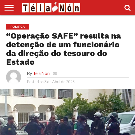
INÍCIO
POLÍTICA
ECONOMIA
SOCIEDADE
CULTURA
DESPORTO
VÍDEOS
ANÚNCIOS
DIVERSOS
POLÍTICA
SUPLEMENTO
“Operação SAFE” resulta na
detenção de um funcionário
da direção do tesouro do
Estado
By
Téla Nón
Posted on
8 de Abril de 2025