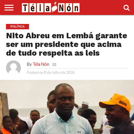
INÍCIO
POLÍTICA
ECONOMIA
SOCIEDADE
CULTURA
DESPORTO
VÍDEOS
ANÚNCIOS
DIVERSOS
POLÍTICA
SUPLEMENTO
Nito Abreu em Lembá garante
ser um presidente que acima
de tudo respeita as leis
By
Téla Nón
Posted on
8 de Julho de 2026