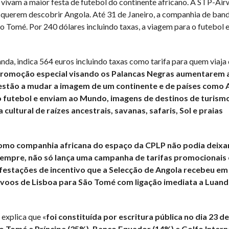
 vivam a maior festa de futebol do continente africano. A STP-Air
 querem descobrir Angola. Até 31 de Janeiro, a companhia de band
 Tomé. Por 240 dólares incluindo taxas, a viagem para o futebol 
da, indica 564 euros incluindo taxas como tarifa para quem viaja
romoção especial visando os Palancas Negras aumentarem a
estão a mudar a imagem de um continente e de países como 
o futebol e enviam ao Mundo, imagens de destinos de turism
ltural de raízes ancestrais, savanas, safaris, Sol e praias
omo companhia africana do espaço da CPLP não podia deixar
sempre, não só lança uma campanha de tarifas promocionais 
stações de incentivo que a Selecção de Angola recebeu em
 voos de Lisboa para São Tomé com ligação imediata a Luan
explica que «
foi constituída por escritura pública no dia 23 d
o Tomé e Príncipe (35%), Banco Equador (14%) e Golfo Intern