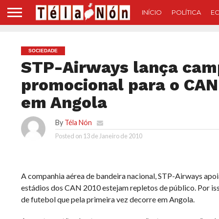
INÍCIO
POLÍTICA
E
SOCIEDADE
STP-Airways lança cam
promocional para o CAN
em Angola
By
Téla Nón
Posted on
13 de Janeiro de 2010
A companhia aérea de bandeira nacional, STP-Airways apoia 
estádios dos CAN 2010 estejam repletos de público. Por 
de futebol que pela primeira vez decorre em Angola.