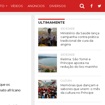
TO
VÍDEOS
ANÚNCIOS
DIVERSOS
ULTIMAMENTE
SOCIEDADE
Ministério da Saúde lança
campanha contra prática
tradicional de cura da
angina
SOCIEDADE
Relima: São Tomé e
Príncipe aposta na
redução do lixo marinho
CULTURA
 que os
Memórias que dançam e
sabores que unem: o mês
nato africano
da cultura no Príncipe