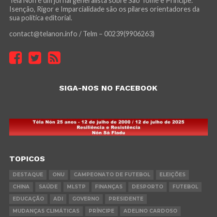
Téla Nón é um jornal generalista sobre São Tomé e Príncipe.
Isenção, Rigor e Imparcialidade são os pilares orientadores da
sua política editorial.
contact@telanon.info / Telm – 00239(9906263)
SIGA-NOS NO FACEBOOK
TOPICOS
DESTAQUE
ONU
CAMPEONATO DE FUTEBOL
ELEIÇÕES
CHINA
SAÚDE
MLSTP
FINANÇAS
DESPORTO
FUTEBOL
EDUCAÇÃO
ADI
GOVERNO
PRESIDENTE
MUDANÇAS CLIMÁTICAS
PRÍNCIPE
ADELINO CARDOSO