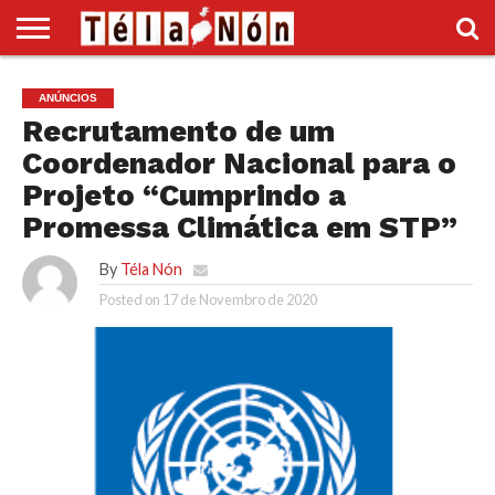
INÍCIO
POLÍTICA
ECONOMIA
SOCIEDADE
CULTURA
DESPORTO
VÍDEOS
ANÚNCIOS
DIVERSOS
ANÚNCIOS
SUPLEMENTO
Recrutamento de um
Coordenador Nacional para o
Projeto “Cumprindo a
Promessa Climática em STP”
By
Téla Nón
Posted on
17 de Novembro de 2020