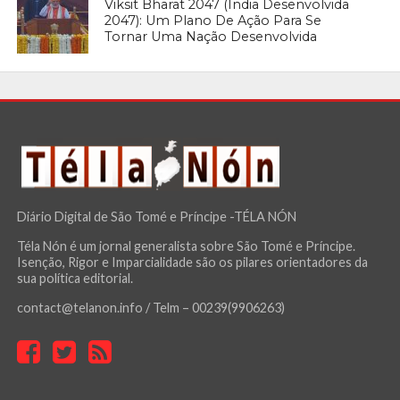
Viksit Bharat 2047 (Índia Desenvolvida
2047): Um Plano De Ação Para Se
Tornar Uma Nação Desenvolvida
Diário Digital de São Tomé e Príncipe -TÉLA NÓN
Téla Nón é um jornal generalista sobre São Tomé e Príncipe.
Isenção, Rigor e Imparcialidade são os pilares orientadores da
sua política editorial.
contact@telanon.info / Telm – 00239(9906263)