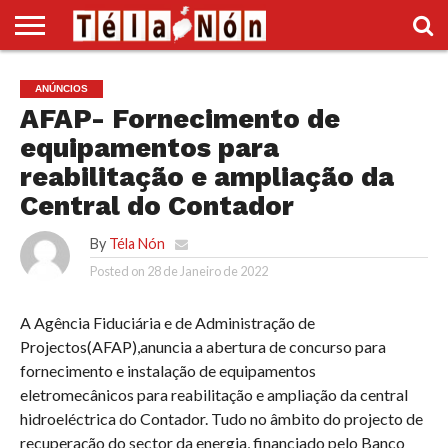
INÍCIO
POLÍTICA
ECONOMIA
SOCIEDADE
CULTURA
DESPORTO
VÍDEOS
ANÚNCIOS
DIVERSOS
ANÚNCIOS
SUPLEMENTO
AFAP- Fornecimento de
equipamentos para
reabilitação e ampliação da
Central do Contador
By
Téla Nón
Posted on
28 de Janeiro de 2022
A Agência Fiduciária e de Administração de
Projectos(AFAP),anuncia a abertura de concurso para
fornecimento e instalação de equipamentos
eletromecânicos para reabilitação e ampliação da central
hidroeléctrica do Contador. Tudo no âmbito do projecto de
recuperação do sector da energia, financiado pelo Banco