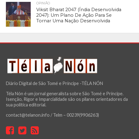
OPINIÃO
Viksit Bharat 2047 (Índia Desenvolvida
2047): Um Plano De Ação Para Se
Tornar Uma Nação Desenvolvida
Diário Digital de São Tomé e Príncipe -TÉLA NÓN
Téla Nón é um jornal generalista sobre São Tomé e Príncipe.
Isenção, Rigor e Imparcialidade são os pilares orientadores da
sua política editorial.
contact@telanon.info / Telm – 00239(9906263)