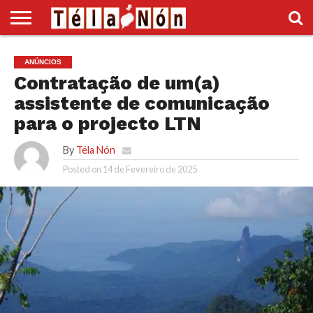
INÍCIO
POLÍTICA
ECONOMIA
SOCIEDADE
CULTURA
DESPORTO
VÍDEOS
ANÚNCIOS
DIVERSOS
ANÚNCIOS
SUPLEMENTO
Contratação de um(a)
assistente de comunicação
para o projecto LTN
By
Téla Nón
Posted on
14 de Fevereiro de 2025