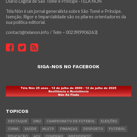
Diário Digital de São Tomé e Príncipe -TÉLA NÓN
Téla Nón é um jornal generalista sobre São Tomé e Príncipe.
Isenção, Rigor e Imparcialidade são os pilares orientadores da
sua política editorial.
contact@telanon.info / Telm – 00239(9906263)
SIGA-NOS NO FACEBOOK
TOPICOS
DESTAQUE
ONU
CAMPEONATO DE FUTEBOL
ELEIÇÕES
CHINA
SAÚDE
MLSTP
FINANÇAS
DESPORTO
FUTEBOL
EDUCAÇÃO
ADI
GOVERNO
PRESIDENTE