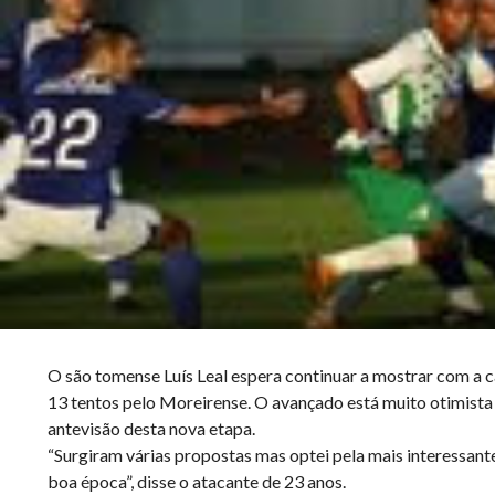
O são tomense Luís Leal espera continuar a mostrar com a 
13 tentos pelo Moreirense. O avançado está muito otimista
antevisão desta nova etapa.
“Surgiram várias propostas mas optei pela mais interessant
boa época”, disse o atacante de 23 anos.