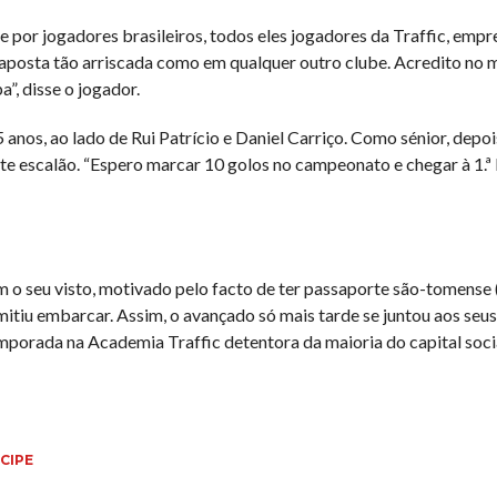
e por jogadores brasileiros, todos eles jogadores da Traffic, empr
 aposta tão arriscada como em qualquer outro clube. Acredito no m
”, disse o jogador.
 anos, ao lado de Rui Patrício e Daniel Carriço. Como sénior, depoi
 este escalão. “Espero marcar 10 golos no campeonato e chegar à 1.ª 
m o seu visto, motivado pelo facto de ter passaporte são-tomense
mitiu embarcar. Assim, o avançado só mais tarde se juntou aos seus
mporada na Academia Traffic detentora da maioria do capital socia
CIPE