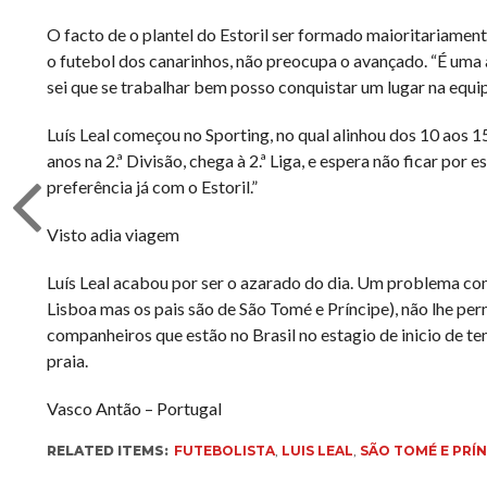
O facto de o plantel do Estoril ser formado maioritariament
o futebol dos canarinhos, não preocupa o avançado. “É uma
sei que se trabalhar bem posso conquistar um lugar na equipa
Luís Leal começou no Sporting, no qual alinhou dos 10 aos 15
anos na 2.ª Divisão, chega à 2.ª Liga, e espera não ficar por
preferência já com o Estoril.”
Visto adia viagem
Luís Leal acabou por ser o azarado do dia. Um problema co
Lisboa mas os pais são de São Tomé e Príncipe), não lhe per
companheiros que estão no Brasil no estagio de inicio de te
praia.
Vasco Antão – Portugal
RELATED ITEMS:
FUTEBOLISTA
,
LUIS LEAL
,
SÃO TOMÉ E PRÍN