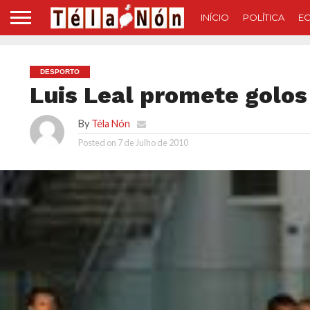
INÍCIO
POLÍTICA
E
DESPORTO
Luis Leal promete golos
By
Téla Nón
Posted on
7 de Julho de 2010