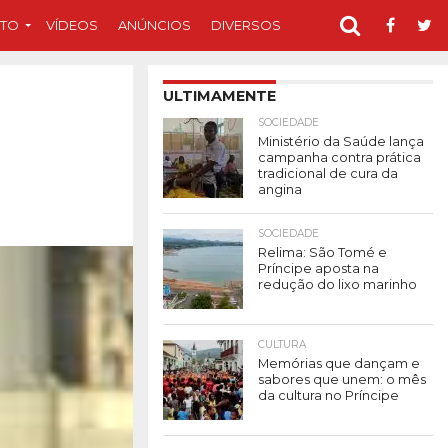
TO
VÍDEOS
ANÚNCIOS
DIVERSOS
ULTIMAMENTE
SOCIEDADE
Ministério da Saúde lança
campanha contra prática
tradicional de cura da
angina
SOCIEDADE
Relima: São Tomé e
Príncipe aposta na
redução do lixo marinho
CULTURA
Memórias que dançam e
sabores que unem: o mês
da cultura no Príncipe