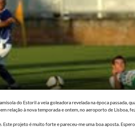
camisola do Estoril a veia goleadora revelada na época passada, 
 em relação à nova temporada e ontem, no aeroporto de Lisboa, f
e. Este projeto é muito forte e pareceu-me uma boa aposta. Esper