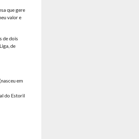
esa que gere
eu valor e
s de dois
Liga, de
 (nasceu em
l do Estoril