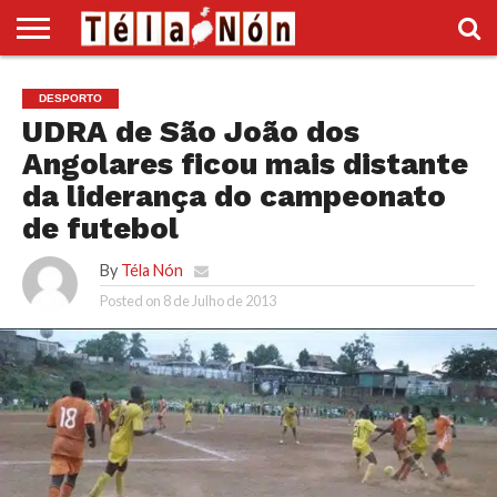
INÍCIO
POLÍTICA
ECONOMIA
SOCIEDADE
CULTURA
DESPORTO
VÍDEOS
ANÚNCIOS
DIVERSOS
DESPORTO
SUPLEMENTO
UDRA de São João dos
Angolares ficou mais distante
da liderança do campeonato
de futebol
By
Téla Nón
Posted on
8 de Julho de 2013