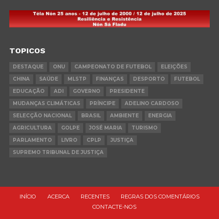
TOPICOS
DESTAQUE
ONU
CAMPEONATO DE FUTEBOL
ELEIÇÕES
CHINA
SAÚDE
MLSTP
FINANÇAS
DESPORTO
FUTEBOL
EDUCAÇÃO
ADI
GOVERNO
PRESIDENTE
MUDANÇAS CLIMÁTICAS
PRÍNCIPE
ADELINO CARDOSO
SELECÇÃO NACIONAL
BRASIL
AMBIENTE
ENERGIA
AGRICULTURA
GOLPE
JOSÉ MARIA
TURISMO
PARLAMENTO
LIVRO
CPLP
JUSTIÇA
SUPREMO TRIBUNAL DE JUSTIÇA
INÍCIO
ACERCA
RECENTES
REGRAS DOS COMENTÁRIOS
CONTACTE-NOS