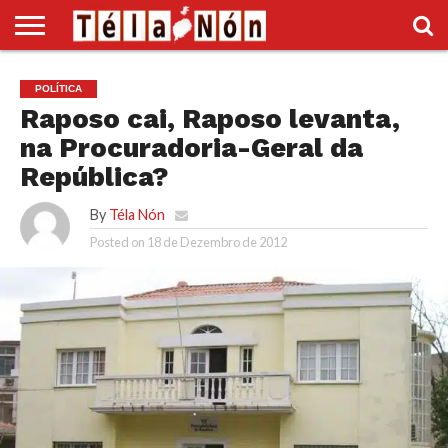
INÍCIO
POLÍTICA
ECONOMIA
SOCIEDADE
CULTURA
DESPORTO
VÍDEOS
ANÚNCIOS
DIVERSOS
POLÍTICA
SUPLEMENTO
Raposo cai, Raposo levanta,
na Procuradoria-Geral da
República?
By
Téla Nón
Posted on
18 de Dezembro de 2012