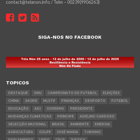
contact@telanon.info / Telm – 00239(9906263)
SIGA-NOS NO FACEBOOK
TOPICOS
DESTAQUE
ONU
CAMPEONATO DE FUTEBOL
ELEIÇÕES
CHINA
SAÚDE
MLSTP
FINANÇAS
DESPORTO
FUTEBOL
EDUCAÇÃO
ADI
GOVERNO
PRESIDENTE
MUDANÇAS CLIMÁTICAS
PRÍNCIPE
ADELINO CARDOSO
SELECÇÃO NACIONAL
BRASIL
AMBIENTE
ENERGIA
AGRICULTURA
GOLPE
JOSÉ MARIA
TURISMO
PARLAMENTO
LIVRO
CPLP
JUSTIÇA