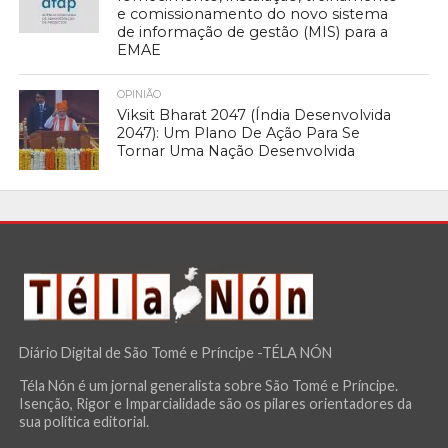
e comissionamento do novo sistema
de informação de gestão (MIS) para a
EMAE
OPINIÃO
Viksit Bharat 2047 (Índia Desenvolvida
2047): Um Plano De Ação Para Se
Tornar Uma Nação Desenvolvida
Diário Digital de São Tomé e Príncipe -TÉLA NÓN
Téla Nón é um jornal generalista sobre São Tomé e Príncipe.
Isenção, Rigor e Imparcialidade são os pilares orientadores da
sua política editorial.