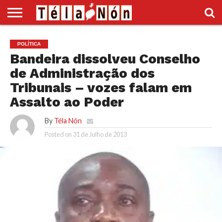
INÍCIO
POLÍTICA
ECONOMIA
SOCIEDADE
CULTURA
DESPORTO
VÍDEOS
ANÚNCIOS
DIVERSOS
POLÍTICA
SUPLEMENTO
Bandeira dissolveu Conselho
de Administração dos
Tribunais – vozes falam em
Assalto ao Poder
By
Téla Nón
Posted on
31 de Julho de 2013