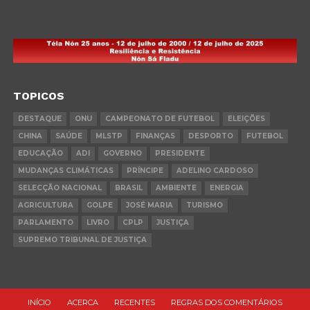
TOPICOS
DESTAQUE
ONU
CAMPEONATO DE FUTEBOL
ELEIÇÕES
CHINA
SAÚDE
MLSTP
FINANÇAS
DESPORTO
FUTEBOL
EDUCAÇÃO
ADI
GOVERNO
PRESIDENTE
MUDANÇAS CLIMÁTICAS
PRÍNCIPE
ADELINO CARDOSO
SELECÇÃO NACIONAL
BRASIL
AMBIENTE
ENERGIA
AGRICULTURA
GOLPE
JOSÉ MARIA
TURISMO
PARLAMENTO
LIVRO
CPLP
JUSTIÇA
SUPREMO TRIBUNAL DE JUSTIÇA
INÍCIO
ACERCA
RECENTES
REGRAS DOS COMENTÁRIOS