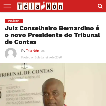
INÍCIO
POLÍTICA
ECONOMIA
SOCIEDADE
CULTURA
DESPORTO
VÍDEOS
ANÚNCIOS
DIVERSOS
POLÍTICA
SUPLEMENTO
Juiz Conselheiro Bernardino é
o novo Presidente do Tribunal
de Contas
By
Téla Nón
Posted on
6 de Janeiro de 2020