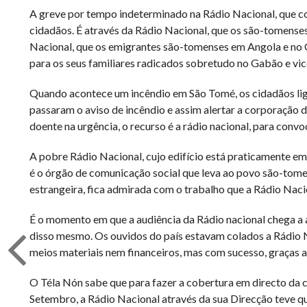
A greve por tempo indeterminado na Rádio Nacional, que com
cidadãos. É através da Rádio Nacional, que os são-tomenses
Nacional, que os emigrantes são-tomenses em Angola e no G
para os seus familiares radicados sobretudo no Gabão e vi
Quando acontece um incêndio em São Tomé, os cidadãos ligam
passaram o aviso de incêndio e assim alertar a corporação 
doente na urgência, o recurso é a rádio nacional, para conv
A pobre Rádio Nacional, cujo edifício está praticamente em 
é o órgão de comunicação social que leva ao povo são-tome
estrangeira, fica admirada com o trabalho que a Rádio Naci
É o momento em que a audiência da Rádio nacional chega a a
disso mesmo. Os ouvidos do país estavam colados a Rádio 
meios materiais nem financeiros, mas com sucesso, graças a
O Téla Nón sabe que para fazer a cobertura em directo da c
Setembro, a Rádio Nacional através da sua Direcção teve qu