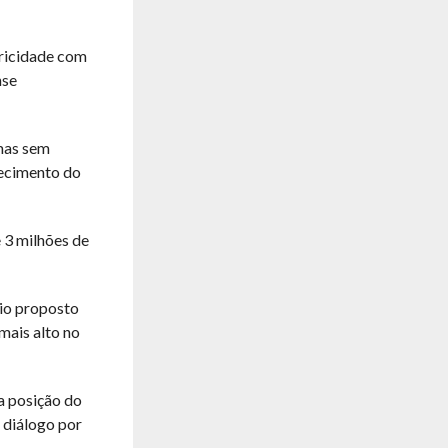
tricidade com
nse
mas sem
lecimento do
e 3 milhões de
rio proposto
mais alto no
a posição do
 diálogo por