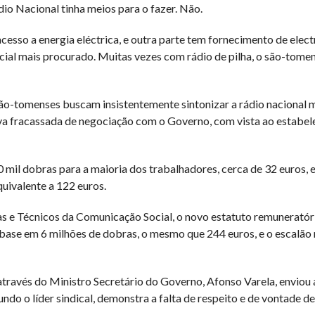
dio Nacional tinha meios para o fazer. Não.
cesso a energia eléctrica, e outra parte tem fornecimento de elec
ocial mais procurado. Muitas vezes com rádio de pilha, o são-tome
o-tomenses buscam insistentemente sintonizar a rádio nacional 
iva fracassada de negociação com o Governo, com vista ao estabe
 mil dobras para a maioria dos trabalhadores, cerca de 32 euros, 
quivalente a 122 euros.
tas e Técnicos da Comunicação Social, o novo estatuto remunerató
base em 6 milhões de dobras, o mesmo que 244 euros, e o escalão 
através do Ministro Secretário do Governo, Afonso Varela, enviou 
o o líder sindical, demonstra a falta de respeito e de vontade de