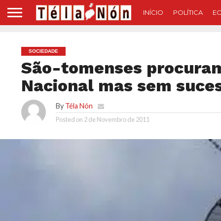
INÍCIO
POLÍTICA
E
SOCIEDADE
São-tomenses procuram 
Nacional mas sem suce
By
Téla Nón
Posted on
2 de Novembro de 2011