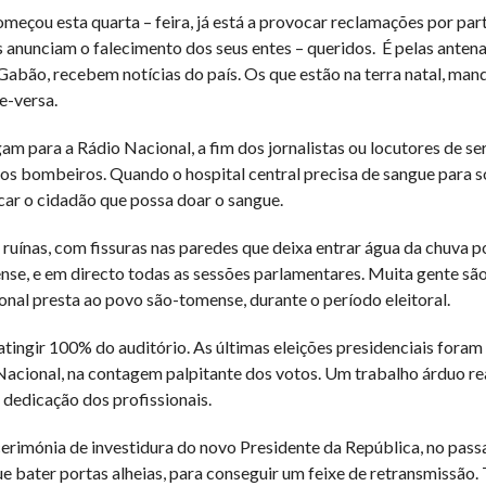
eçou esta quarta – feira, já está a provocar reclamações por par
 anunciam o falecimento dos seus entes – queridos. É pelas anten
abão, recebem notícias do país. Os que estão na terra natal, ma
ce-versa.
 para a Rádio Nacional, a fim dos jornalistas ou locutores de ser
dos bombeiros. Quando o hospital central precisa de sangue para 
ocar o cidadão que possa doar o sangue.
ruínas, com fissuras nas paredes que deixa entrar água da chuva p
nse, e em directo todas as sessões parlamentares. Muita gente s
onal presta ao povo são-tomense, durante o período eleitoral.
tingir 100% do auditório. As últimas eleições presidenciais fora
Nacional, na contagem palpitante dos votos. Um trabalho árduo r
 dedicação dos profissionais.
erimónia de investidura do novo Presidente da República, no pass
e bater portas alheias, para conseguir um feixe de retransmissão. 