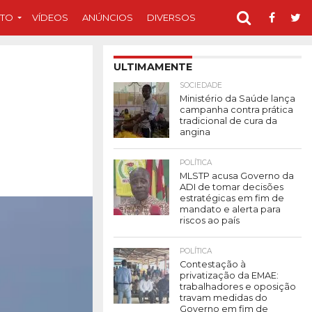
TO
VÍDEOS
ANÚNCIOS
DIVERSOS
ULTIMAMENTE
SOCIEDADE
Ministério da Saúde lança
campanha contra prática
tradicional de cura da
angina
POLÍTICA
MLSTP acusa Governo da
ADI de tomar decisões
estratégicas em fim de
mandato e alerta para
riscos ao país
POLÍTICA
Contestação à
privatização da EMAE:
trabalhadores e oposição
travam medidas do
Governo em fim de