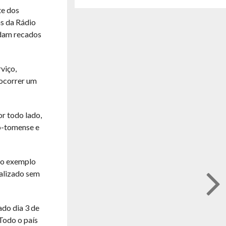
te dos
as da Rádio
ndam recados
viço,
socorrer um
or todo lado,
ão-tomense e
m o exemplo
ealizado sem
ado dia 3 de
Todo o país