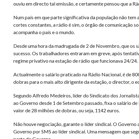
ouviu em directo tal emissão, e certamente pensou que a Rá
Num país em que parte significativa da população não tem a
cortes constantes, a rádio é sim, o órgão de comunicação s
acompanha o país e o mundo.
Desde uma hora da madrugada de 2 de Novembro, que os sã
sucesso. Os trabalhadores entraram em greve, após tentat
regime privativo na estação de rádio que funcionava 24/24.
Actualmente o salário praticado na Rádio Nacional, é de 800
dobras para o mais alto dirigente da estação, o director, o e
Segundo Alfredo Medeiros, líder do Sindicato dos Jornalis
ao Governo desde 1 de Setembro passado, fixa o salário de 
valor de 28 milhões de dobras, ou seja, 1142 euros.
Não houve negociação, garante o líder sindical. O Governo 
Governo por SMS ao líder sindical. Uma mensagem que segund
parte do Governo.