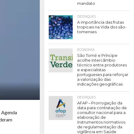
mandato
DESTAQUES
A importância das frutas
tropicais na Vida dos são-
tomenses
ECONOMIA
São Tomé e Príncipe
acolhe intercâmbio
técnico entre produtores
e especialistas
portugueses para reforçar
a valorização das
indicações geográficas
DESTAQUES
AFAP – Prorrogação da
data para contratação de
 A Agenda
consultor nacional para a
elaboração de
rderam
instrumentos normativos
de regulamentação da
vigilância em Saúde