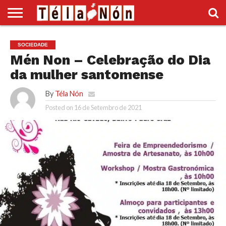
INÍCIO
POLÍTICA
ECONOMIA
SOCIEDADE
CULTURA
DESPORTO
VÍDEOS
ANÚNCIOS
DIVERSOS
SOCIEDADE
SUPLEMENTO
Mén Non – Celebração do Dia
da mulher santomense
By
Téla Nón
Posted on
16 de Setembro de 2021