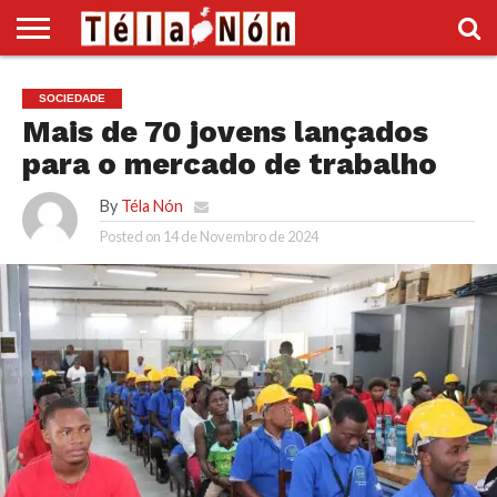
INÍCIO
POLÍTICA
ECONOMIA
SOCIEDADE
CULTURA
DESPORTO
VÍDEOS
ANÚNCIOS
DIVERSOS
SOCIEDADE
SUPLEMENTO
Mais de 70 jovens lançados
para o mercado de trabalho
By
Téla Nón
Posted on
14 de Novembro de 2024