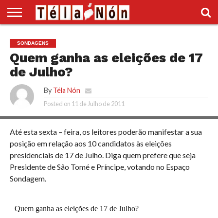
INÍCIO
POLÍTICA
ECONOMIA
SOCIEDADE
CULTURA
DESPORTO
VÍDEOS
ANÚNCIOS
DIVERSOS
SONDAGENS
SUPLEMENTO
Quem ganha as eleições de 17
de Julho?
By
Téla Nón
Posted on
11 de Julho de 2011
Até esta sexta – feira, os leitores poderão manifestar a sua
posição em relação aos 10 candidatos às eleições
presidenciais de 17 de Julho. Diga quem prefere que seja
Presidente de São Tomé e Príncipe, votando no Espaço
Sondagem.
Quem ganha as eleições de 17 de Julho?