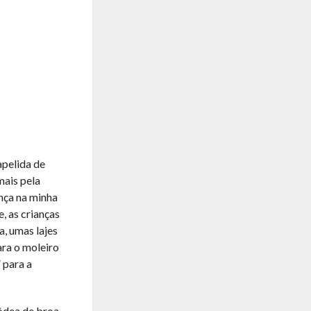
apelida de
mais pela
nça na minha
, as crianças
a, umas lajes
ara o moleiro
 para a
côdea de broa.