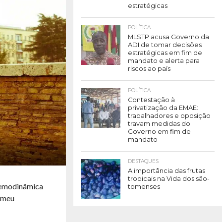
estratégicas
POLÍTICA
MLSTP acusa Governo da
ADI de tomar decisões
estratégicas em fim de
mandato e alerta para
riscos ao país
POLÍTICA
Contestação à
privatização da EMAE:
trabalhadores e oposição
travam medidas do
Governo em fim de
mandato
DESTAQUES
A importância das frutas
tropicais na Vida dos são-
 Hemodinâmica
tomenses
o meu