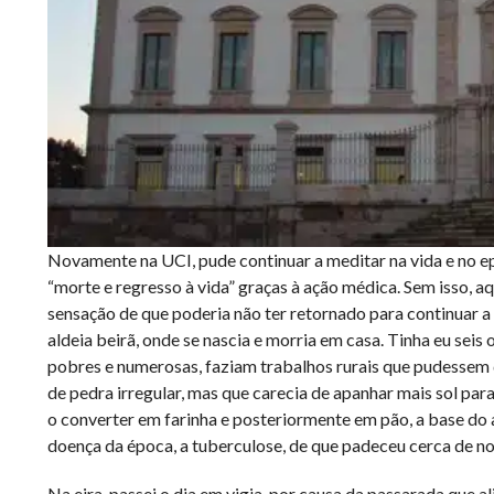
Novamente na UCI, pude continuar a meditar na vida e no ep
“morte e regresso à vida” graças à ação médica. Sem isso, aq
sensação de que poderia não ter retornado para continuar a
aldeia beirã, onde se nascia e morria em casa. Tinha eu sei
pobres e numerosas, faziam trabalhos rurais que pudessem di
de pedra irregular, mas que carecia de apanhar mais sol para
o converter em farinha e posteriormente em pão, a base do a
doença da época, a tuberculose, de que padeceu cerca de no
Na eira, passei o dia em vigia, por causa da passarada que a