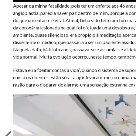
Apesar da minha fatalidade, pois ter um enfarte aos 46 anos 
angioplastia, parecia haver paz dentro de mim, porque a do
do que um enfarte é vital. Afinal, tinha sido feito um furo na 
da coronária lesionada na qual foi efetuada uma desobstruç
ambiente, quase silencioso, era propício à meditação acerca
dissera-me o médico, que passaria a ser um paciente assíduo
Naquela data, há trinta anos, passava-se e assumia-se a id
vida normal. Muita evolução ocorreu, neste tempo, também n
Estava eu a “deitar contas à vida”, quando o sistema de supo
nunca os doentes estão sós -, a agir levaram-me, na cama-ma
razão para o disparar de alarme, uma sensação estranha em