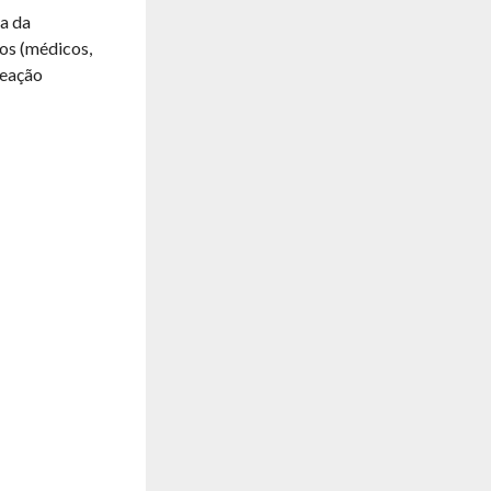
sa da
nos (médicos,
reação