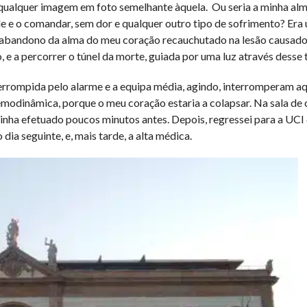
i qualquer imagem em foto semelhante àquela. Ou seria a minha alm
e e o comandar, sem dor e qualquer outro tipo de sofrimento? Era
e abandono da alma do meu coração recauchutado na lesão causado
e a percorrer o túnel da morte, guiada por uma luz através desse 
terrompida pelo alarme e a equipa média, agindo, interromperam a
emodinâmica, porque o meu coração estaria a colapsar. Na sala de c
tinha efetuado poucos minutos antes. Depois, regressei para a UCI 
dia seguinte, e, mais tarde, a alta médica.