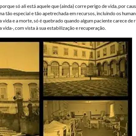
 porque só ali está aquele que (ainda) corre perigo de vida, por cau
na tão especial e tão apetrechada em recursos, incluindo os huma
 a vida e a morte, só é quebrado quando algum paciente carece de 
da vida-, com vista à sua estabilização e recuperação.