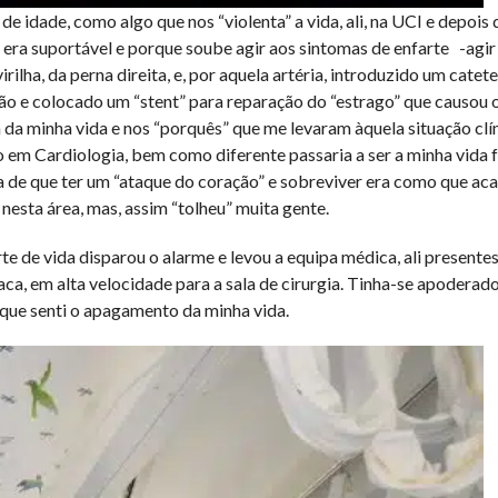
de idade, como algo que nos “violenta” a vida, ali, na UCI e depois 
r era suportável e porque soube agir aos sintomas de enfarte -agir
virilha, da perna direita, e, por aquela artéria, introduzido um catete
ão e colocado um “stent” para reparação do “estrago” que causou o
 da minha vida e nos “porquês” que me levaram àquela situação clín
 em Cardiologia, bem como diferente passaria a ser a minha vida f
eia de que ter um “ataque do coração” e sobreviver era como que a
esta área, mas, assim “tolheu” muita gente.
rte de vida disparou o alarme e levou a equipa médica, ali presente
ca, em alta velocidade para a sala de cirurgia. Tinha-se apoderad
 que senti o apagamento da minha vida.