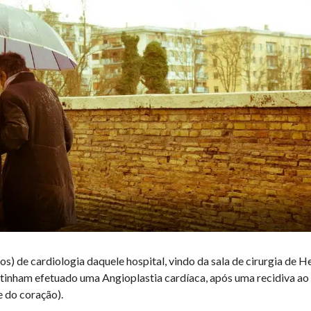
s) de cardiologia daquele hospital, vindo da sala de cirurgia de
e tinham efetuado uma Angioplastia cardíaca, após uma recidiva a
 do coração).