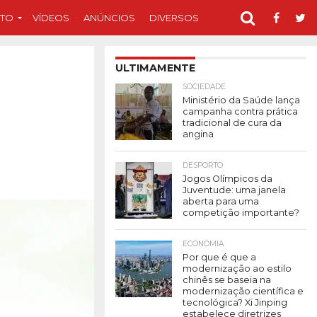
TO
VÍDEOS
ANÚNCIOS
DIVERSOS
ULTIMAMENTE
SOCIEDADE
Ministério da Saúde lança
campanha contra prática
tradicional de cura da
angina
DESPORTO
Jogos Olímpicos da
Juventude: uma janela
aberta para uma
competição importante?
ECONOMIA
Por que é que a
modernização ao estilo
chinês se baseia na
modernização científica e
tecnológica? Xi Jinping
estabelece diretrizes