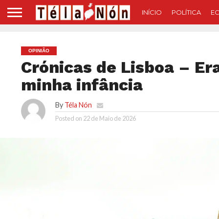
INÍCIO
POLÍTICA
E
OPINIÃO
Crónicas de Lisboa – E
minha infância
By
Téla Nón
Posted on
22 de Maio de 2026