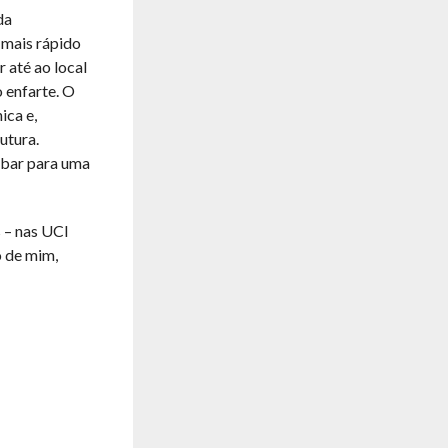
da
 mais rápido
r até ao local
 enfarte. O
ica e,
utura.
cabar para uma
s – nas UCI
o de mim,