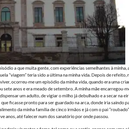
isódio a que muita gente, com experiências semelhantes à minha, 
uela “viagem” teria sido a última na minha vida. Depois de refeito, 
 viver, ocorreu-me um episódio da minha vida, quando era uma cria
s ou sete anos e era meado de setembro. A minha mãe encarregou-me
spensar um adulto, de vigiar o milho já debulhado e a secar na eir
 que ficasse pronto para ser guardado na arca, donde iria saindo p
limento da minha família de cinco irmãos e já com o pai “roubado”
ve anos, até falecer num dos sanatório por onde passou.
li poderia vir matar a fome, tal como eu a sentia, apenas com uma 