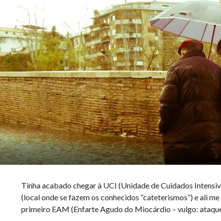
Tinha acabado chegar à UCI (Unidade de Cuidados Intensivo
(local onde se fazem os conhecidos “cateterismos”) e ali m
primeiro EAM (Enfarte Agudo do Miocárdio – vulgo: ataque