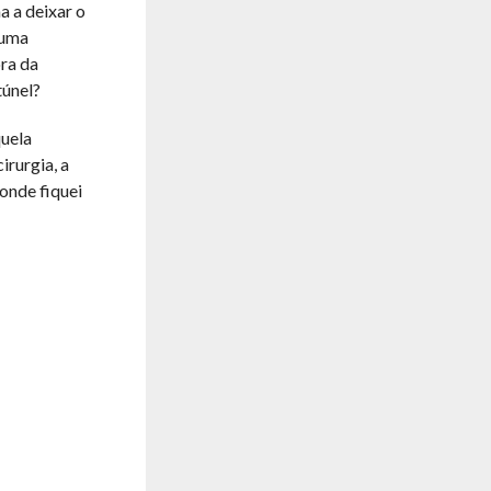
a a deixar o
 uma
ra da
túnel?
quela
irurgia, a
onde fiquei