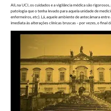
Ali, na UCI, os cuidados e a vigilância médica são rigorosos,
patologia que o tenha levado para aquela unidade de medici
enfermeiros, etc). Lá, aquele ambiente de antecâmara entre
imediata às alterações clínicas bruscas – por vezes, o final 