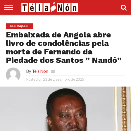
INÍCIO
POLÍTICA
ECONOMIA
SOCIEDADE
CULTURA
DESPORTO
VÍDEOS
ANÚNCIOS
DIVERSOS
DESTAQUES
SUPLEMENTO
Embaixada de Angola abre
livro de condolências pela
morte de Fernando da
Piedade dos Santos ” Nandó”
By
Téla Nón
Posted on
21 de Dezembro de 2025