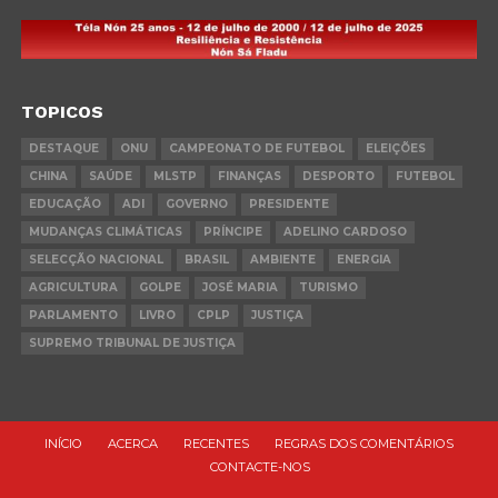
TOPICOS
DESTAQUE
ONU
CAMPEONATO DE FUTEBOL
ELEIÇÕES
CHINA
SAÚDE
MLSTP
FINANÇAS
DESPORTO
FUTEBOL
EDUCAÇÃO
ADI
GOVERNO
PRESIDENTE
MUDANÇAS CLIMÁTICAS
PRÍNCIPE
ADELINO CARDOSO
SELECÇÃO NACIONAL
BRASIL
AMBIENTE
ENERGIA
AGRICULTURA
GOLPE
JOSÉ MARIA
TURISMO
PARLAMENTO
LIVRO
CPLP
JUSTIÇA
SUPREMO TRIBUNAL DE JUSTIÇA
INÍCIO
ACERCA
RECENTES
REGRAS DOS COMENTÁRIOS
CONTACTE-NOS