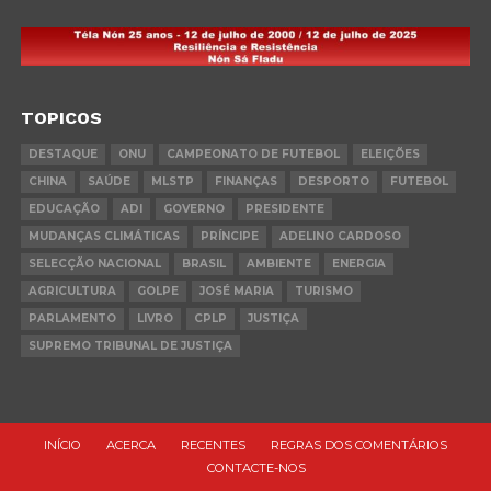
TOPICOS
DESTAQUE
ONU
CAMPEONATO DE FUTEBOL
ELEIÇÕES
CHINA
SAÚDE
MLSTP
FINANÇAS
DESPORTO
FUTEBOL
EDUCAÇÃO
ADI
GOVERNO
PRESIDENTE
MUDANÇAS CLIMÁTICAS
PRÍNCIPE
ADELINO CARDOSO
SELECÇÃO NACIONAL
BRASIL
AMBIENTE
ENERGIA
AGRICULTURA
GOLPE
JOSÉ MARIA
TURISMO
PARLAMENTO
LIVRO
CPLP
JUSTIÇA
SUPREMO TRIBUNAL DE JUSTIÇA
INÍCIO
ACERCA
RECENTES
REGRAS DOS COMENTÁRIOS
CONTACTE-NOS