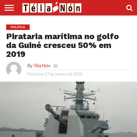
INÍCIO
POLÍTICA
ECONOMIA
SOCIEDADE
CULTURA
DESPORTO
VÍDEOS
ANÚNCIOS
DIVERSOS
POLÍTICA
SUPLEMENTO
Pirataria marítima no golfo
da Guiné cresceu 50% em
2019
By
Téla Nón
Posted on
27 de Janeiro de 2020