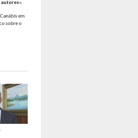
 autores
».
a Canábis em
ico sobre o
s