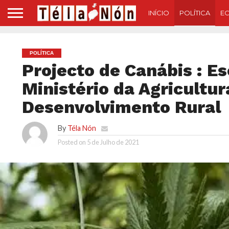
INÍCIO
POLÍTICA
E
POLÍTICA
Projecto de Canábis : E
Ministério da Agricultur
Desenvolvimento Rural
By
Téla Nón
Posted on
5 de Julho de 2021