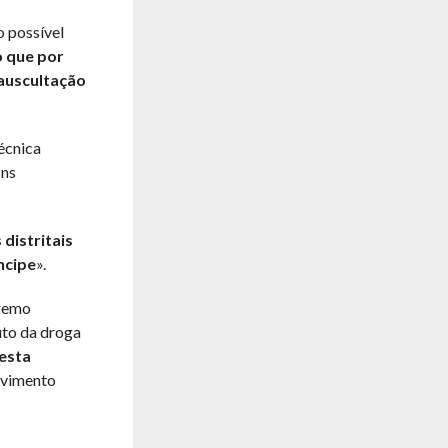
o possível
o que por
 auscultação
écnica
ins
distritais
ncipe
».
premo
tuto da droga
desta
olvimento