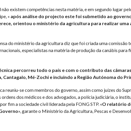
al não existem competências nesta matéria, e em segundo lugar pel
ipe, «
após análise do projecto este foi submetido ao govern
rece, orientou o ministério da agricultura para realizar uma
sa do ministério da agricultura diz que foi criada uma comissão t
nacionais, especialistas na matéria de produção da canábis para f
écnica percorreu todo o país e com o contributo das câmaras 
, Cantagalo, Mé-Zochi e incluindo a Região Autónoma do Prí
nica reuniu-se com membros do governo, assim como juízes do Su
s ordens dos médicos e dos advogados, a polícia judiciária, o insti
por fim a sociedade civil liderada pela FONG STP. «
O relatório 
o Governo
», garante o Ministério da Agricultura, Pescas e Desenv