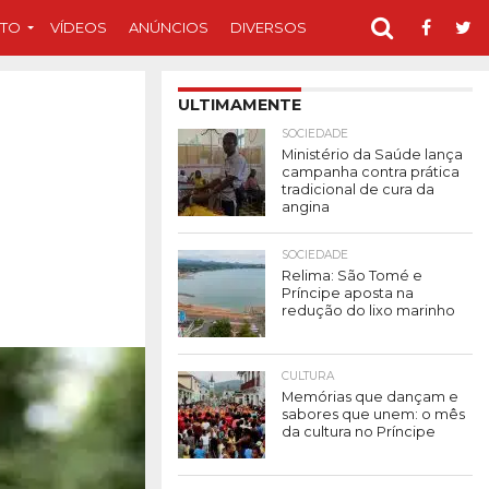
TO
VÍDEOS
ANÚNCIOS
DIVERSOS
ULTIMAMENTE
SOCIEDADE
Ministério da Saúde lança
campanha contra prática
tradicional de cura da
angina
SOCIEDADE
Relima: São Tomé e
Príncipe aposta na
redução do lixo marinho
CULTURA
Memórias que dançam e
sabores que unem: o mês
da cultura no Príncipe