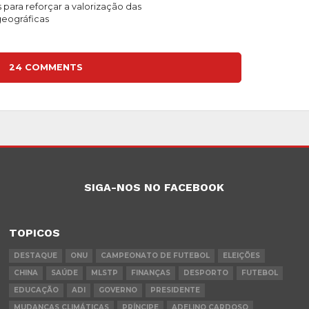
para reforçar a valorização das
geográficas
24 COMMENTS
SIGA-NOS NO FACEBOOK
TOPICOS
DESTAQUE
ONU
CAMPEONATO DE FUTEBOL
ELEIÇÕES
CHINA
SAÚDE
MLSTP
FINANÇAS
DESPORTO
FUTEBOL
EDUCAÇÃO
ADI
GOVERNO
PRESIDENTE
MUDANÇAS CLIMÁTICAS
PRÍNCIPE
ADELINO CARDOSO