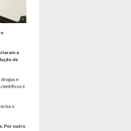
 o
ptaram a
dução de
e drogas e
científicos é
recisa o
s. Por outro