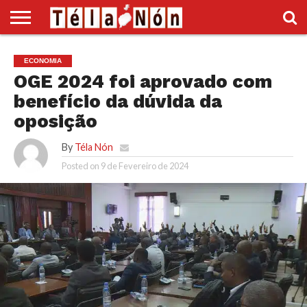
INÍCIO
POLÍTICA
ECONOMIA
SOCIEDADE
CULTURA
DESPORTO
VÍDEOS
ANÚNCIOS
DIVERSOS
ECONOMIA
SUPLEMENTO
OGE 2024 foi aprovado com
benefício da dúvida da
oposição
By
Téla Nón
Posted on
9 de Fevereiro de 2024