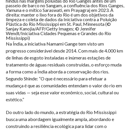
hindus nas margens poluídas do Rio Ganges antes de um
passeio de barco no Sangam, a confluência dos Rios Ganges,
Yamuna e o mítico Saraswati, em Prayagraj em 2023. À
direita: manter o lixo fora do Rio é um dos objetivos da
limpeza e coleta de dados da Iniciativa contra a Poluição
Plástica do Rio Mississippi em St. Paul, Minnesota (©
Sanjay Kanojia/AFP/Getty Images; © Jennifer
Wendt/Iniciativa Cidades Pequenas e Grandes do Rio
Mississippi)
Na Índia, a iniciativa Namami Gange tem visto um
progresso considerável desde 2014. Com mais de 4.000 km
de linhas de esgoto instaladas e inúmeras estações de
tratamento de águas residuais construídas, o esforço muda
a forma como a Índia aborda a conservação dos rios.
Segundo Shinde: “O que é necessário para efetuar a
mudança é que as comunidades entendam o valor do rio em
suas vidas — seja esse valor econômico, social, cultural ou
estético.”
Do outro lado do mundo, a estratégia do Rio Mississippi
busca uma abordagem igualmente ampla, abordando e
construindo a resiliência ecológica para lidar com o