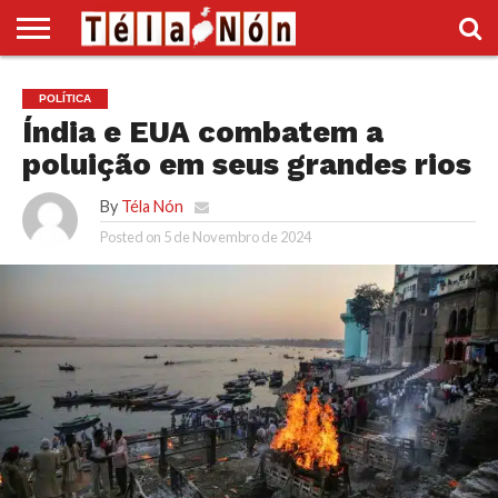
INÍCIO
POLÍTICA
ECONOMIA
SOCIEDADE
CULTURA
DESPORTO
VÍDEOS
ANÚNCIOS
DIVERSOS
POLÍTICA
SUPLEMENTO
Índia e EUA combatem a
poluição em seus grandes rios
By
Téla Nón
Posted on
5 de Novembro de 2024