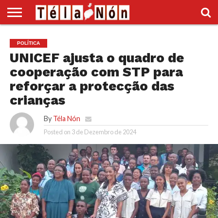
INÍCIO
POLÍTICA
ECONOMIA
SOCIEDADE
CULTURA
DESPORTO
VÍDEOS
ANÚNCIOS
DIVERSOS
POLÍTICA
SUPLEMENTO
UNICEF ajusta o quadro de
cooperação com STP para
reforçar a protecção das
crianças
By
Téla Nón
Posted on
3 de Dezembro de 2024