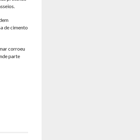
sseios.
odem
sa de cimento
 mar corroeu
ande parte