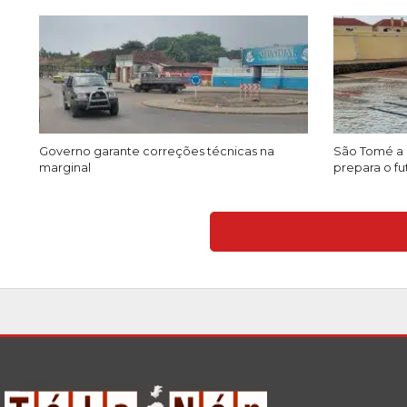
Governo garante correções técnicas na
São Tomé a 
marginal
prepara o fu