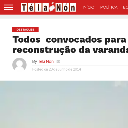
INÍCIO
POLÍTICA
E
DESTAQUES
Todos convocados para 
reconstrução da varanda
By
Téla Nón
Posted on
23 de Junho de 2014