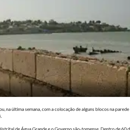
çou, na última semana, com a colocação de alguns blocos na parede
.
strital de Água Grande e o Governo são-tomense. Dentro de 60 d