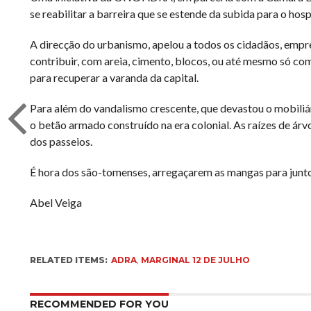
se reabilitar a barreira que se estende da subida para o hos
A direcção do urbanismo, apelou a todos os cidadãos, empr
contribuir, com areia, cimento, blocos, ou até mesmo só co
para recuperar a varanda da capital.
Para além do vandalismo crescente, que devastou o mobiliár
o betão armado construído na era colonial. As raízes de ár
dos passeios.
É hora dos são-tomenses, arregaçarem as mangas para junt
Abel Veiga
RELATED ITEMS:
ADRA
,
MARGINAL 12 DE JULHO
RECOMMENDED FOR YOU