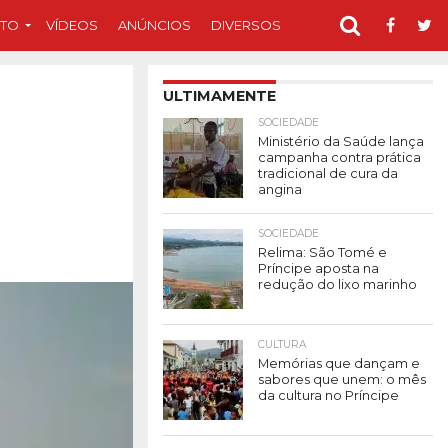
TO
VÍDEOS
ANÚNCIOS
DIVERSOS
ULTIMAMENTE
SOCIEDADE
Ministério da Saúde lança
campanha contra prática
tradicional de cura da
angina
SOCIEDADE
Relima: São Tomé e
Príncipe aposta na
redução do lixo marinho
CULTURA
Memórias que dançam e
sabores que unem: o mês
da cultura no Príncipe