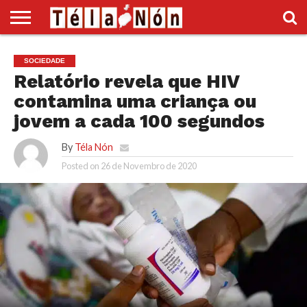
INÍCIO
POLÍTICA
ECONOMIA
SOCIEDADE
CULTURA
DESPORTO
VÍDEOS
ANÚNCIOS
DIVERSOS
SOCIEDADE
SUPLEMENTO
Relatório revela que HIV
contamina uma criança ou
jovem a cada 100 segundos
By
Téla Nón
Posted on
26 de Novembro de 2020