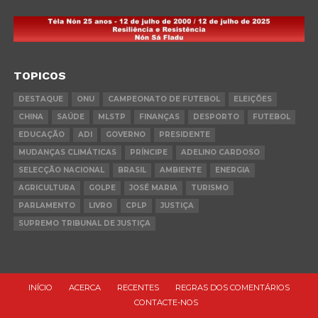
TOPICOS
DESTAQUE
ONU
CAMPEONATO DE FUTEBOL
ELEIÇÕES
CHINA
SAÚDE
MLSTP
FINANÇAS
DESPORTO
FUTEBOL
EDUCAÇÃO
ADI
GOVERNO
PRESIDENTE
MUDANÇAS CLIMÁTICAS
PRÍNCIPE
ADELINO CARDOSO
SELECÇÃO NACIONAL
BRASIL
AMBIENTE
ENERGIA
AGRICULTURA
GOLPE
JOSÉ MARIA
TURISMO
PARLAMENTO
LIVRO
CPLP
JUSTIÇA
SUPREMO TRIBUNAL DE JUSTIÇA
INÍCIO
ACERCA
RECENTES
REGRAS DOS COMENTÁRIOS
CONTACTE-NOS