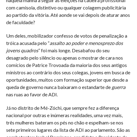
naquela manhã a seguir as eleições na cadeira profissional
com camisola, distintivo ou qualquer colagem publicitária
ao partido da vitória. Até aonde se vai depois de aturar anos
de faculdade?
Um deles, mobilizador confesso de votos de penalização a
tróica acusada pelo “
assalto ao poder e menosprezo dos
jovens quadros
” foi mais longe. Desabafou do seu
desagrado pelo silêncio ou apenas o mostrar de cara nos
comícios de Patrice Trovoada da maioria dos seus antigos
ministros ao contrário dos seus colegas, jovens em busca de
oportunidades, muitos com formação superior que desde a
queda de governo nunca baixaram o estandarte de
guerra
nas ruas ao favor de ADI.
Já no distrito de Mé-Zóchi, que sempre fez a diferença
nacional por outras e inúmeras realidades, uma vez mais,
três mulheres bateram os pés no chão e espelham-se nos
sete primeiros lugares da lista de ADI ao parlamento. São as