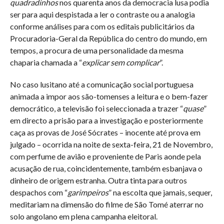
quadradinhos
nos quarenta anos da democracia lusa podia
ser para aqui despistada a ler o contraste ou a analogia
conforme análises para com os editais publicitários da
Procuradoria-Geral da República do centro do mundo, em
tempos, a procura de uma personalidade da mesma
chaparia chamada a “
explicar sem complicar
”.
No caso lusitano até a comunicação social portuguesa
animada a impor aos são-tomenses a leitura e o bem-fazer
democrático, a televisão foi seleccionada a trazer “
quase
”
em directo a prisão para a investigação e posteriormente
caça as provas de José Sócrates – inocente até prova em
julgado – ocorrida na noite de sexta-feira, 21 de Novembro,
com perfume de avião e proveniente de Paris aonde pela
acusação de rua, coincidentemente, também esbanjava o
dinheiro de origem estranha. Outra tinta para outros
despachos com “
garimpeiros
” na escolta que jamais, sequer,
meditariam na dimensão do filme de São Tomé aterrar no
solo angolano em plena campanha eleitoral.