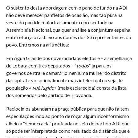
O sustento desta abordagem com o pano de fundo na ADI
não deve merecer panfletos de ocasião, mas tão pura na
veste do partido maioritariamente representado na
Assembleia Nacional, qualquer análise a conjuntura espelha
e até reforça o rastreio aos nomes dos 33 representantes do
povo. Entremos na aritmética:
Em Água Grande dos nove cidadãos eleitos e – a semelhança
de Lobata com três deputados – “
todos
” já para os
governos central e camarário, nenhuma mulher do distrito
da capital e vocacionalmente mais intelectual ou seja de
população «
wuê lugido
» (mais esclarecida) consta da lista
dos nomeados pelo partido de Trovoada.
Raciocínios abundam na praça pública para que não faltem
especulações indo ao ponto de roçar algum inconformismo
alheio à “democracia” praticada no seio do partido ADI que
só pode ser interpretada como resultado da distância que é