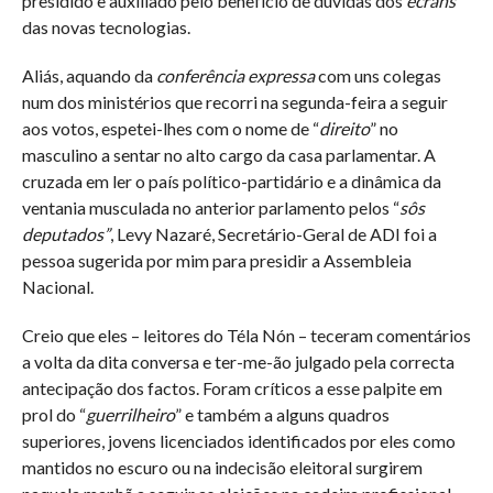
presidido e auxiliado pelo benefício de dúvidas dos
écrans
das novas tecnologias.
Aliás, aquando da
conferência expressa
com uns colegas
num dos ministérios que recorri na segunda-feira a seguir
aos votos, espetei-lhes com o nome de “
direito
” no
masculino a sentar no alto cargo da casa parlamentar. A
cruzada em ler o país político-partidário e a dinâmica da
ventania musculada no anterior parlamento pelos “
sôs
deputados”
, Levy Nazaré, Secretário-Geral de ADI foi a
pessoa sugerida por mim para presidir a Assembleia
Nacional.
Creio que eles – leitores do Téla Nón – teceram comentários
a volta da dita conversa e ter-me-ão julgado pela correcta
antecipação dos factos. Foram críticos a esse palpite em
prol do “
guerrilheiro
” e também a alguns quadros
superiores, jovens licenciados identificados por eles como
mantidos no escuro ou na indecisão eleitoral surgirem