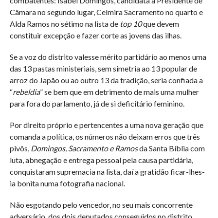
combatentes: Isabel Domingos, candidata a Presidente de
Câmara no segundo lugar, Celmira Sacramento no quarto e
Alda Ramos no sétimo na lista de
top 10
que devem
constituir excepção e fazer corte as jovens das ilhas.
Se a voz do distrito valesse mérito partidário ao menos uma
das 13 pastas ministeriais, sem simetria ao 13 popular de
arroz do Japão ou ao outro 13 da tradição, seria confiada a
“
rebeldia
” se bem que em detrimento de mais uma mulher
para fora do parlamento, já de si deficitário feminino.
Por direito próprio e pertencentes a uma nova geração que
comanda a política, os números não deixam erros que três
pivôs,
Domingos, Sacramento e Ramos
da Santa Bíblia com
luta, abnegação e entrega pessoal pela causa partidária,
conquistaram supremacia na lista, daí a gratidão ficar-lhes-
ia bonita numa fotografia nacional.
Não esgotando pelo vencedor, no seu mais concorrente
adversário, dos dois deputados conseguidos no distrito,