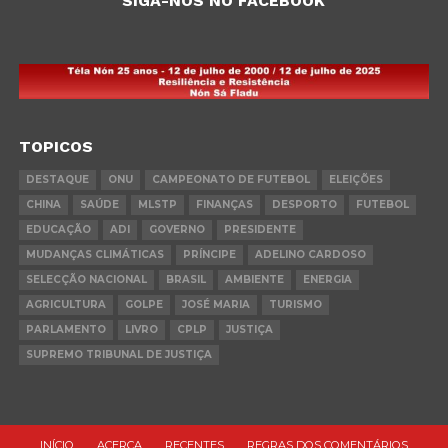
SIGA-NOS NO FACEBOOK
TOPICOS
DESTAQUE
ONU
CAMPEONATO DE FUTEBOL
ELEIÇÕES
CHINA
SAÚDE
MLSTP
FINANÇAS
DESPORTO
FUTEBOL
EDUCAÇÃO
ADI
GOVERNO
PRESIDENTE
MUDANÇAS CLIMÁTICAS
PRÍNCIPE
ADELINO CARDOSO
SELECÇÃO NACIONAL
BRASIL
AMBIENTE
ENERGIA
AGRICULTURA
GOLPE
JOSÉ MARIA
TURISMO
PARLAMENTO
LIVRO
CPLP
JUSTIÇA
SUPREMO TRIBUNAL DE JUSTIÇA
INÍCIO
ACERCA
RECENTES
REGRAS DOS COMENTÁRIOS