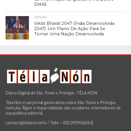
EMAE
OPINIÃO
Viksit Bharat 2047 (Índia Desenvolvida
2047): Um Plano De Ação Para Se
Tornar Uma Nação Desenvolvida
Diário Digital de São Tomé e Príncipe -TÉLA NÓN
Téla Nón é um jornal generalista sobre São Tomé e Príncipe.
Isenção, Rigor e Imparcialidade são os pilares orientadores da
sua política editorial.
contact@telanon.info / Telm – 00239(9906263)