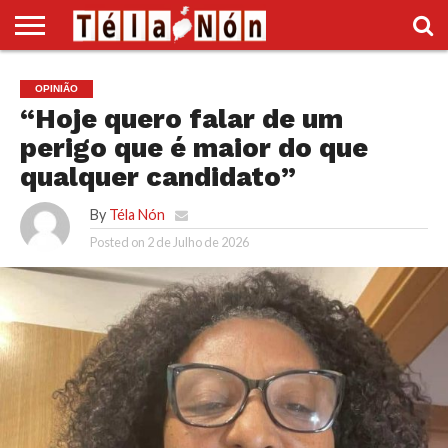
INÍCIO
POLÍTICA
ECONOMIA
SOCIEDADE
CULTURA
DESPORTO
VÍDEOS
ANÚNCIOS
DIVERSOS
OPINIÃO
SUPLEMENTO
“Hoje quero falar de um
perigo que é maior do que
qualquer candidato”
By
Téla Nón
Posted on
2 de Julho de 2026