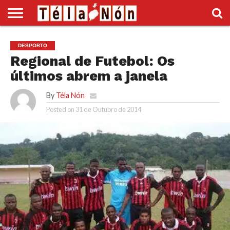
INÍCIO
POLÍTICA
ECONOMIA
SOCIEDADE
CULTURA
DESPORTO
VÍDEOS
ANÚNCIOS
DIVERSOS
DESPORTO
SUPLEMENTO
Regional de Futebol: Os
últimos abrem a janela
By
Téla Nón
Posted on
31 de Outubro de 2014