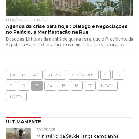
ELEIÇÕES PRESIDENCIAIS
Agenda da crise para hoje : Diálogo e Negociações
no Palácio, e Manifestação na Rua
Desde as 10 horas da manhã de quinta feira, que o Presidente da
República Evaristo Carvalho, e os demais titulares de órgãos...
PAGE 13 OF 40
« FIRST
‹ PREVIOUS
9
10
11
12
13
14
15
16
17
NEXT ›
LAST »
ULTIMAMENTE
SOCIEDADE
Ministério da Saúde lança campanha