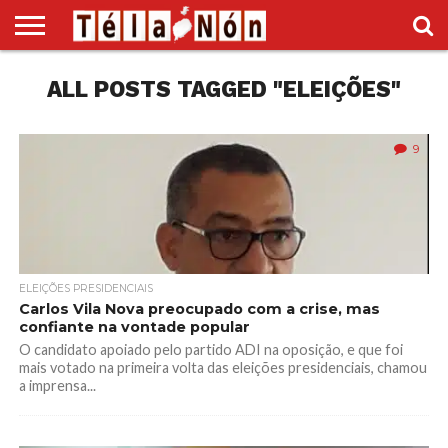
INÍCIO
ALL POSTS TAGGED "ELEIÇÕES"
POLÍTICA
ECONOMIA
SOCIEDADE
CULTURA
DESPORTO
VÍDEOS
ANÚNCIOS
DIVERSOS
SUPLEMENTO
9
ELEIÇÕES PRESIDENCIAIS
Carlos Vila Nova preocupado com a crise, mas
confiante na vontade popular
O candidato apoiado pelo partido ADI na oposição, e que foi
mais votado na primeira volta das eleições presidenciais, chamou
a imprensa...