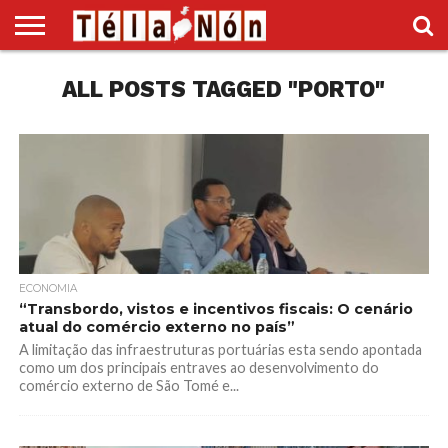
INÍCIO
ALL POSTS TAGGED "PORTO"
POLÍTICA
ECONOMIA
SOCIEDADE
CULTURA
DESPORTO
VÍDEOS
ANÚNCIOS
DIVERSOS
SUPLEMENTO
ECONOMIA
“Transbordo, vistos e incentivos fiscais: O cenário
atual do comércio externo no país”
A limitação das infraestruturas portuárias esta sendo apontada
como um dos principais entraves ao desenvolvimento do
comércio externo de São Tomé e...